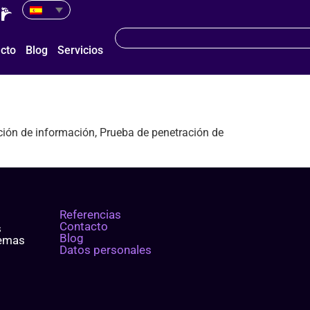
cto
Blog
Servicios
ación de información, Prueba de penetración de
Referencias
Contacto
s
Blog
temas
Datos personales