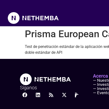
Prisma European Capaci
Prisma European C
Test de penetración estándar de la aplicación we
doble estándar de API
Acerca
— Nuest
— Invest
Síganos
— Invest
— Event