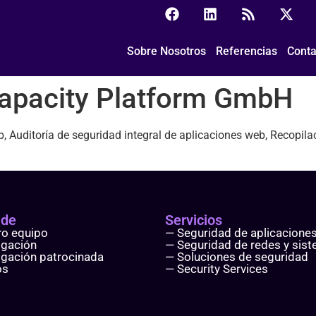
ty Platform GmbH
Sobre Nosotros
Referencias
Conta
apacity Platform GmbH
b, Auditoría de seguridad integral de aplicaciones web, Recopil
 de
Servicios
ro equipo
— Seguridad de aplicacione
igación
— Seguridad de redes y sis
igación patrocinada
— Soluciones de seguridad
os
— Security Services