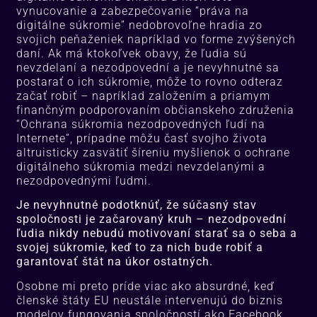
vynucovanie a zabezpečovanie “práva na
digitálne súkromie” nedobrovoľne hradia zo
svojich peňaženiek napríklad vo forme zvýšených
daní. Ak má ktokoľvek obavy, že ľudia sú
nevzdelaní a nezodpovední a je nevyhnutné sa
postarať o ich súkromie, môže to rovno odteraz
začať robiť – napríklad založením a priamym
finančným podporovaním občianskeho združenia
“Ochrana súkromia nezodpovedných ľudí na
Internete”, prípadne môžu časť svojho života
altruisticky zasvätiť šíreniu myšlienok o ochrane
digitálneho súkromia medzi nevzdelanými a
nezodpovednými ľudmi.
Je nevyhnutné podotknúť, že súčasný stav
spoločnosti je začarovaný kruh – nezodpovední
ľudia nikdy nebudú motivovaní starať sa o seba a
svojej súkromie, keď to za nich bude robiť a
garantovať štát na úkor ostatných.
Osobne mi preto príde viac ako absurdné, keď
členské štáty EU neustále intervenujú do biznis
modelov fungovania spoločností ako Facebook,