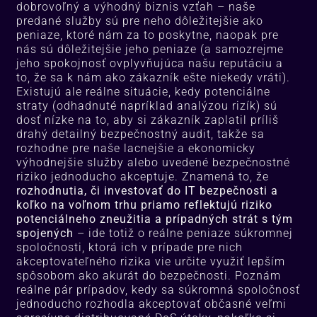
dobrovoľný a výhodný biznis vzťah – naše
predané služby sú pre neho dôležitejšie ako
peniaze, ktoré nám za to poskytne, naopak pre
nás sú dôležitejšie jeho peniaze (a samozrejme
jeho spokojnosť ovplyvňujúca našu reputáciu a
to, že sa k nám ako zákazník ešte niekedy vráti).
Existujú ale reálne situácie, kedy potenciálne
straty (odhadnuté napríklad analýzou rizík) sú
dosť nízke na to, aby si zákazník zaplatil príliš
drahý detailný bezpečnostný audit, takže sa
rozhodne pre naše lacnejšie a ekonomicky
výhodnejšie služby alebo uvedené bezpečnostné
riziko jednoducho akceptuje. Znamená to, že
rozhodnutia, či investovať do IT bezpečnosti a
koľko na voľnom trhu priamo reflektujú riziko
potenciálneho zneužitia a prípadných strát s tým
spojených
– ide totiž o reálne peniaze súkromnej
spoločnosti, ktorá ich v prípade pre nich
akceptovateľného rizika vie určite využiť lepším
spôsobom ako akurát do bezpečnosti. Poznám
reálne pár prípadov, kedy sa súkromná spoločnosť
jednoducho rozhodla akceptovať občasné veľmi