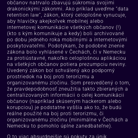
občanov natrvalo zbavujú súkromia svojimi
drakonickými zákonmi. Ako príklad uveďme “data
retention law”, zákon, ktorý celoplošne vynucuje,
aby hlavičky akejkoľvek mobilnej alebo
internetovej komunikácie všetkých občanov (!)
(kto s kým komunikuje a kedy) boli archivované
po dobu jedného roka mobilnými a internetovými
poskytovateľmi. Podotýkam, že podobné znenie
zákona bolo vyhlásené v Čechách, či v Nemecku
za protiústavné, nakoľko celoplošnou aplikáciou
na všetkých občanov potiera prezumpciu neviny.
Uvedený zákon bol schválený ako podporný
prostriedok na boj proti terorizmu a
organizovanému zločinu. Som presvedčený o tom,
že pravdepodobnosť zneužitia takto zbieraných a
centralizovaných informácii o celej komunikácii
občanov (napríklad skúseným hackerom alebo
korupciou) je podstatne vyššia ako to, že budú
reálne použité na boj proti terorizmu, či
organizovanému zločinu (minimálne v Čechách a
Nemecku to pomohlo úplne zanedbateľne).
O to viac absurdnejšie sú pokuty za únik