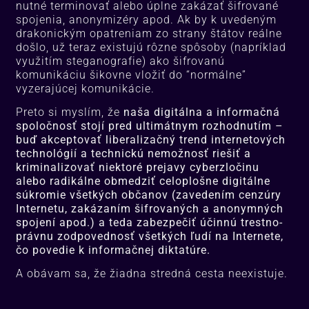
nutné terminovať alebo úplne zakázať šifrované
spojenia, anonymizéry apod. Ak by k uvedeným
drakonickým opatreniam zo strany štátov reálne
došlo, už teraz existujú rôzne spôsoby (napríklad
využitím steganografie) ako šifrovanú
komunikáciu šikovne vložiť do “normálne”
vyzerajúcej komunikácie.
Preto si myslím, že
naša digitálna a informačná
spoločnosť stojí pred ultimátnym rozhodnutím –
buď akceptovať liberalizačný trend internetových
technológií a technickú nemožnosť riešiť a
kriminalizovať niektoré prejavy cyberzločinu
alebo radikálne obmedziť celoplošne digitálne
súkromie všetkých občanov (zavedením cenzúry
Internetu, zakázaním šifrovaných a anonymných
spojení apod.) a teda zabezpečiť účinnú trestno-
právnu zodpovednosť všetkých ľudí na Internete,
čo povedie k informačnej diktatúre.
A obávam sa, že žiadna stredná cesta neexistuje.