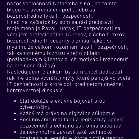
názor spoločnosti Nethemba s.r.o., na tomto
blogu ho uverejňujem preto, lebo sa
bezprostredne týka IT bezpečnosti.
Hneď na začiatok by som sa rád predstavil –
moje meno je Pavol Lupták, IT bezpečnosti sa
venujem profesionálne 15 rokov, z čoho 6 rokov
bezprostredne IT security biznisu, takže si
myslím, že celkom rozumiem ako IT bezpečnosti,
tak samotnému biznisu v tejto oblasti
(požiadavkám klientov a ich motivácii rozhodnúť
sa pre naše služby).
Následujúcim článkom by som chcel podkopať
(ak nie úplne vyvrátiť) mýty, ktoré panujú vo svete
IT bezpečnosti a ktoré boli predmetom dnešnej
kontroverznej diskusie:
Štát dokáže efektívne bojovať proti
cyberzločinu
Každý má právo na digitálne súkromie
Posilňovanie regulácii a legislatívy upevní
bezpečnosť a ochranu súkromia občanov
Je nevyhnutné zaviesť také technické
opatrenia a regulácie, ktoré zvýšia trestno-