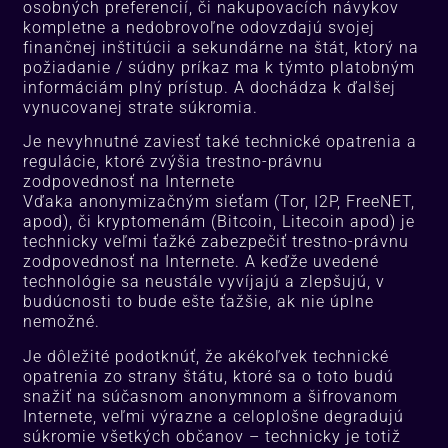
osobných preferencií, či nakupovacích návykov
kompletne a nedobrovoľne odovzdajú svojej
finančnej inštitúcii a sekundárne na štát, ktorý na
požiadanie / súdny príkaz ma k týmto platobným
informáciám plný prístup. A dochádza k ďalšej
vynucovanej strate súkromia.
Je nevyhnutné zaviesť také technické opatrenia a
regulácie, ktoré zvýšia trestno-právnu
zodpovednosť na Internete
Vďaka anonymizačným sieťam (Tor, I2P, FreeNET,
apod), či kryptomenám (Bitcoin, Litecoin apod) je
technicky veľmi ťažké zabezpečiť trestno-právnu
zodpovednosť na Internete. A keďže uvedené
technológie sa neustále vyvíjajú a zlepšujú, v
budúcnosti to bude ešte ťažšie, ak nie úplne
nemožné.
Je dôležité podotknúť, že akékoľvek technické
opatrenia zo strany štátu, ktoré sa o toto budú
snažiť na súčasnom anonymnom a šifrovanom
Internete, veľmi výrazne a celoplošne degradujú
súkromie všetkých občanov – technicky je totiž