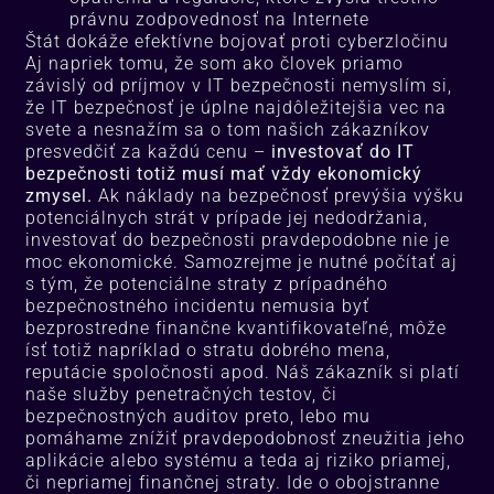
právnu zodpovednosť na Internete
Štát dokáže efektívne bojovať proti cyberzločinu
Aj napriek tomu, že som ako človek priamo
závislý od príjmov v IT bezpečnosti nemyslím si,
že IT bezpečnosť je úplne najdôležitejšia vec na
svete a nesnažím sa o tom našich zákazníkov
presvedčiť za každú cenu –
investovať do IT
bezpečnosti totiž musí mať vždy ekonomický
zmysel.
Ak náklady na bezpečnosť prevýšia výšku
potenciálnych strát v prípade jej nedodržania,
investovať do bezpečnosti pravdepodobne nie je
moc ekonomické. Samozrejme je nutné počítať aj
s tým, že potenciálne straty z prípadného
bezpečnostného incidentu nemusia byť
bezprostredne finančne kvantifikovateľné, môže
ísť totiž napríklad o stratu dobrého mena,
reputácie spoločnosti apod. Náš zákazník si platí
naše služby penetračných testov, či
bezpečnostných auditov preto, lebo mu
pomáhame znížiť pravdepodobnosť zneužitia jeho
aplikácie alebo systému a teda aj riziko priamej,
či nepriamej finančnej straty. Ide o obojstranne