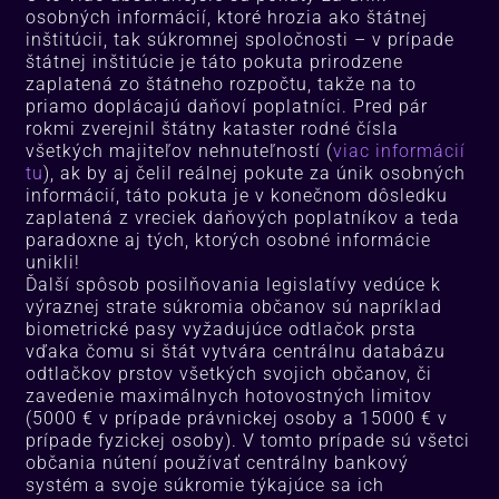
osobných informácií, ktoré hrozia ako štátnej
inštitúcii, tak súkromnej spoločnosti – v prípade
štátnej inštitúcie je táto pokuta prirodzene
zaplatená zo štátneho rozpočtu, takže na to
priamo doplácajú daňoví poplatníci. Pred pár
rokmi zverejnil štátny kataster rodné čísla
všetkých majiteľov nehnuteľností (
viac informácií
tu
), ak by aj čelil reálnej pokute za únik osobných
informácií, táto pokuta je v konečnom dôsledku
zaplatená z vreciek daňových poplatníkov a teda
paradoxne aj tých, ktorých osobné informácie
unikli!
Ďalší spôsob posilňovania legislatívy vedúce k
výraznej strate súkromia občanov sú napríklad
biometrické pasy vyžadujúce odtlačok prsta
vďaka čomu si štát vytvára centrálnu databázu
odtlačkov prstov všetkých svojich občanov, či
zavedenie maximálnych hotovostných limitov
(5000 € v prípade právnickej osoby a 15000 € v
prípade fyzickej osoby). V tomto prípade sú všetci
občania nútení používať centrálny bankový
systém a svoje súkromie týkajúce sa ich