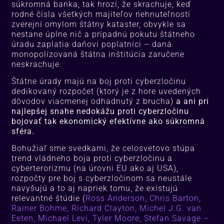
súkromná banka, tak hrozí, že skrachuje, keď
rodné čísla všetkých majiteľov nehnuteľností
zverejní omylom štátny kataster, obvykle sa
nestane úplne nič a prípadnú pokutu štátneho
úradu zaplatia daňoví poplatníci – daná
monopolizovaná štátna inštitúcia zaručene
neskrachuje.
Štátne úrady majú na boj proti cyberzločinu
dedikovaný rozpočet (ktorý je z hore uvedených
dôvodov viacmenej odhadnutý z brucha)
a ani pri
najlepšej snahe nedokážu proti cyberzločinu
bojovať tak ekonomický efektívne ako súkromná
sféra.
Bohužiaľ sme svedkami, že celosvetovo stúpa
trend vládneho boja proti cyberzločinu a
cyberterorizmu (na úrovni EU ako aj USA),
rozpočty pre boj s cyberzločinom sa neustále
navyšujú a to aj napriek tomu, že existujú
relevantné štúdie (
Ross Anderson, Chris Barton,
Rainer Bohme, Richard Clayton, Michel J.G. van
Eeten, Michael Levi, Tyler Moore, Stefan Savage –