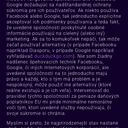
Google dožadujúc sa nadštandardnej ochrany
súkromia pre ich používateľov. Ak niekto používa
Facebook alebo Google, tak jednoducho explicitne
akceptoval ich podmienky používania a teda fakt,
že uvedené spoločnosti poskytnuté osobné
informácie používajú na cielený (alebo iný)
marketing. Ak sa to komukoľvek nepáči, tak môže
začať používať alternatívy (v prípade Facebooku
napríklad Diasporu, v prípade Google napríklad
vyhľadávač
duckduckgo.com
). Nie som žiadny
nadšenec špehovacích techník Facebooku,
Google, či iných Internetových korporácií, ale
uvedené spoločnosti na to jednoducho majú
právo a každý, kto s tým má problém a je
nespokojný, môže použiť iné alternatívy (ktoré
reálne existujú a je ich veľa). Intervenovať do
pravidiel týchto spoločností za peniaze daňových
poplatníkov EU mi príde minimálne nemorálne
voči tým, ktorí uvedené služby nepoužívajú, či
svoje súkromie si chránia.
Myslím si preto, že najprirodzenejší stav nastane