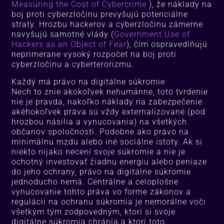
Measuring the Cost of Cybercrime
), že náklady na
boj proti cyberzločinu prevyšujú potenciálne
straty. Hrozbu hackerov a cyberzločinu zámerne
navyšujú samotné vlády (
Government Use of
Hackers as an Object of Fear
), čím ospravedlňujú
neprimerane vysoký rozpočet na boj proti
cyberzločinu a cyberterorizmu.
Každý má právo na digitálne súkromie
Nech to znie akokoľvek nehumánne, toto tvrdenie
nie je pravda, nakoľko náklady na zabezpečenie
akéhokoľvek práva sú vždy externalizované (pod
hrozbou násilia a vynucovania) na všetkých
občanov spoločnosti. Podobne ako právo na
minimálnu mzdu alebo iné sociálne istoty. Ak si
niekto nijako necení svoje súkromie a nie je
ochotný investovať žiadnu energiu alebo peniaze
do jeho ochrany, právo na digitálne súkromie
jednoducho nemá. Centrálne a celoplošne
vynucovanie tohto práva vo forme zákonov a
regulácii na ochranu súkromia je nemorálne voči
všetkým tým zodpovedným, ktorí si svoje
digitálne súkromia chránia a ktorí toto