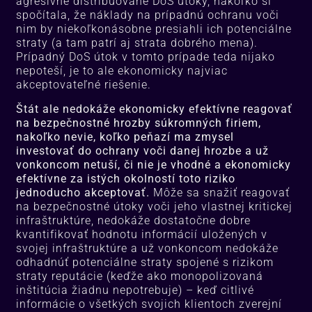
agresívne distribuované DoS útoky, nakoľko si
spočítala, že náklady na prípadnú ochranu voči
nim by niekoľkonásobne presiahli ich potenciálne
straty (a tam patrí aj strata dobrého mena).
Prípadný DoS útok v tomto prípade teda nijako
nepoteší, je to ale ekonomicky najviac
akceptovateľné riešenie.
Štát ale nedokáže ekonomicky efektívne reagovať
na bezpečnostné hrozby súkromných firiem,
nakoľko nevie, koľko peňazí ma zmysel
investovať do ochrany voči danej hrozbe a už
vonkoncom netuší, či nie je vhodné a ekonomicky
efektívne za istých okolností toto riziko
jednoducho akceptovať.
Môže sa snažiť reagovať
na bezpečnostné útoky voči jeho vlastnej kritickej
infraštruktúre, nedokáže dostatočne dobre
kvantifikovať hodnotu informácií uložených v
svojej infraštruktúre a už vonkoncom nedokáže
odhadnúť potenciálne straty spojené s rizikom
straty reputácie (keďže ako monopolizovaná
inštitúcia žiadnu nepotrebuje) – keď citlivé
informácie o všetkých svojich klientoch zverejní