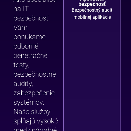
bezpečnosť
na IT
Bezpečnostný audit
bezpečnosť
mobilnej aplikácie
Vám
ponúkame
odborné
penetračné
testy,
bezpečnostné
audity,
zabezpečenie
systémov.
Naše služby
spĺňajú vysoké
medzinárodné