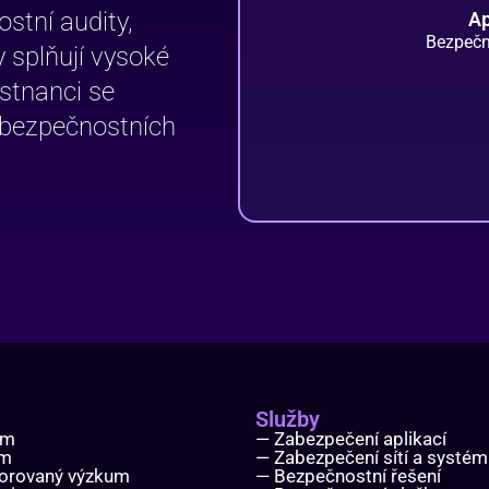
stní audity,
Ap
Bezpečn
 splňují vysoké
stnanci se
ní bezpečnostních
Služby
ým
— Zabezpečení aplikací
um
— Zabezpečení sítí a systé
orovaný výzkum
— Bezpečnostní řešení