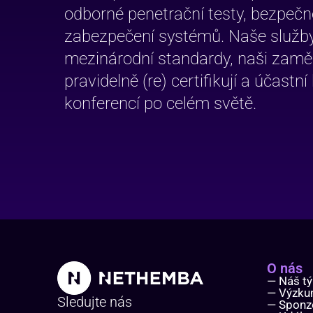
odborné penetrační testy, bezpečno
zabezpečení systémů. Naše služby
mezinárodní standardy, naši zamě
pravidelně (re) certifikují a účast
konferencí po celém světě.
O nás
— Náš t
— Výzk
Sledujte nás
— Sponz