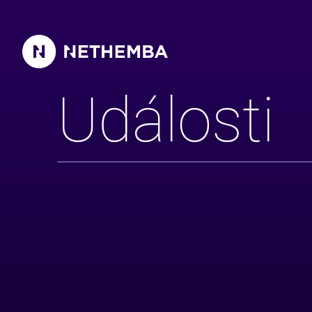
Události
Události