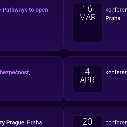
16
e Pathways to open
konfere
MAR
Praha
4
 bezpečnosť
,
konfere
APR
20
ity Prague
, Praha
confere