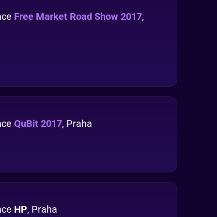
nce
Free Market Road Show 2017
,
nce
QuBit 2017
, Praha
nce
HP
, Praha