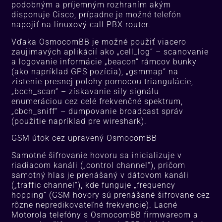
podobným a príjemným rozhraním akým
disponuje Cisco, prípadne je možné telefón
napojiť na linuxový call PBX router.
Vďaka OsmocomBB je možné použiť viacero
zaujimavých aplikácií ako „cell_log“ – scanovanie
a logovanie informácie „beacon“ rámcov bunky
(ako napríklad GPS pozícia), „gsmmap“ na
zistenie presnej polohy pomocou triangulácie,
„bcch_scan“ – získavanie sily signálu
enumeráciou cez celé frekvenčné spektrum,
„cbch_sniff“ – dumpovanie broadcast správ
(použitie napríklad pre wireshark).
GSM útok cez upravený OsmocomBB
Samotné šifrovanie hovoru sa inicializuje v
riadiacom kanáli („control channel“), pričom
samotný hlas je prenášaný v dátovom kanáli
(„traffic channel“), kde funguje „frequency
hopping“ (GSM hovory sú prenášané šifrovane cez
rôzne nepredikovateľné frekvencie). Lacné
Motorola telefóny s OsmocomBB firmwareom a