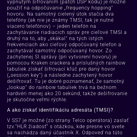
vypnutým šifrovaním (patch DSP kódu) je možné
použiť na odpočúvanie „frequency hopping“
hovoru. Na samotný cielený útok stačia dva
telefóny (ak nie je známy TMSI, tak je nutné
viacero telefónov) – jeden telefón na
zachytávanie riadiacich správ pre cieľové TMSI a
druhý na to, aby „skákal“ na tých istých
frekvenciach ako cieľový odpočúvaný telefon a
zachytával samotný odpočúvaný hovor. Zo
zachytenej SI správy (pri vytvorení hovoru) je
pomocou Kraken crackera a príslušných rainbow
tabuliek získať šifrovací kľúč pre daný hovor
(„session key“) a následne zachytený hovor
dešifrovať. Tu je dobré poznamenať, že samotný
„lookup“ do rainbow tabuliek trvá na bežnom
hardvéri menej ako 20 sekúnd, takže dešifrovanie
je skutočne veľmi rýchle.
A ako získať identifikáciu adresáta (TMSI)?
V SS7 je možné (zo strany Telco operátora) zaslať
tzv.“HLR žiadosť“ s otázkou, kde presne vo svete
sa nachádza daný účastník X. Odpoveď na túto