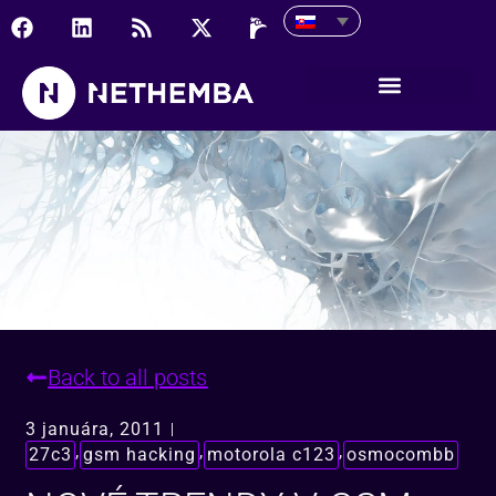
Nové trendy v GSM odpo
Back to all posts
3 januára, 2011
,
,
,
27c3
gsm hacking
motorola c123
osmocombb