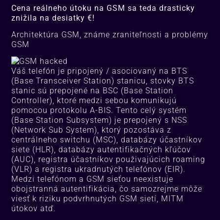
Cena reálneho útoku na GSM sa teda drasticky
znižila na desiatky €!
Architektúra GSM, známe zraniteľnosti a problémy
GSM
Váš telefón je pripojený / asociovaný na BTS
(Base Transceiver Station) stanicu, stovky BTS
stanic sú prepojené na BSC (Base Station
Controller), ktoré medzi sebou komunikujú
pomocou protokolu A-BIS. Tento celý systém
(Base Station Subsystem) je prepojený s NSS
(Network Sub System), ktorý pozostáva z
centrálneho switchu (MSC), databázy účastníkov
siete (HLR), databázy autentifikačných kľúčov
(AUC), registra účastníkov použivajúcich roaming
(VLR) a registra ukradnutých telefónov (EIR).
Medzi telefónom a GSM sieťou neexistuje
obojstranná autentifikácia, čo samozrejme môže
viesť k riziku podvrhnutých GSM sietí, MITM
útokov atď.