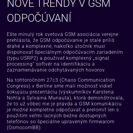
NOVÉ TRENDY V GSM
ODPOČÚVANÍ
Ešte minulý rok svetová GSM asociácia verejne
prehlásila, že GSM odpočúvanie je stalé príliš
drahé a komplexné, nakoľko útočník musí
disponovať špeciálnym odpočúvacím zariadením
(typu USRP2) a použivať komplexný „signal
processing“ softvér na identifikáciu a
zaznamenávanie odchytávaných hovorov.
Na tohtoročnom 27c3 (Chaos Communication
Congress) v Berlíne sme mali možnosť vidieť
šokujúcu prezentáciu (výskumníkov Karstena
Nohla a Sylvaina Munauta), ktorá demonštrovala,
že to už vôbec nie je pravda a GSM komunikáciu
je možné kompletne odpočúvať a prelomiť len s
použitím veľmi lacných bežne dostupných
telefónov so špeciálne upraveným firmwarom
(OsmocomBB).