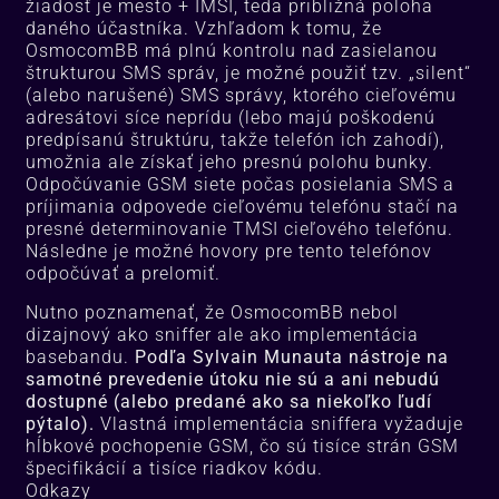
žiadosť je mesto + IMSI, teda približná poloha
daného účastníka. Vzhľadom k tomu, že
OsmocomBB má plnú kontrolu nad zasielanou
štrukturou SMS správ, je možné použiť tzv. „silent“
(alebo narušené) SMS správy, ktorého cieľovému
adresátovi síce neprídu (lebo majú poškodenú
predpísanú štruktúru, takže telefón ich zahodí),
umožnia ale získať jeho presnú polohu bunky.
Odpočúvanie GSM siete počas posielania SMS a
príjimania odpovede cieľovému telefónu stačí na
presné determinovanie TMSI cieľového telefónu.
Následne je možné hovory pre tento telefónov
odpočúvať a prelomiť.
Nutno poznamenať, že OsmocomBB nebol
dizajnový ako sniffer ale ako implementácia
basebandu.
Podľa Sylvain Munauta nástroje na
samotné prevedenie útoku nie sú a ani nebudú
dostupné (alebo predané ako sa niekoľko ľudí
pýtalo).
Vlastná implementácia sniffera vyžaduje
hĺbkové pochopenie GSM, čo sú tisíce strán GSM
špecifikácií a tisíce riadkov kódu.
Odkazy