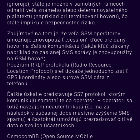
ignoruje), stále je možné v samotných rámcoch
odhaliť veľa známeho alebo determinovateľného
plaintextu (napríklad pri terminovaní hovoru), čo
stále implikuje bezpečnostné riziko.
Zaujímavé na tom je, že veľa GSM operátorov
umožňuje znovupoužiť „session“ kľúče pre daný
hovor na ďalšiu komunikáciu (takže kľúč získaný
napríklad zo zaslanej SMS správy je znovupoužitý
na GSM hovor!).
Použitim RRLP protokolu (Radio Resource
Location Protocol) sieť dokáže jednoducho zistiť
GPS koordináty alebo surové GSM dáta z
telefónu.
Ďalšie úskalie predstavuje SS7 protokol, ktorým
komunikujú samotní telco operátori – operátori sa
totiž navzájom neautentifikujú (čo má za
následok v súčasnej dobe masívne zvýšenie SMS
spamu) a častokrát umožňujú prezradzovať citlivé
data o svojich účastníkoch.
OsmocomBB (Open Source MObile