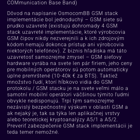
COMmunication Base Band)
Dôvod na napísanie OsmocomBB GSM stack
implementácie bol jednoduchý – GSM siete sú
prudko uzavreté (existujú dohromady 4 GSM
stack uzavreté implementácie, ktoré výrobcovia
GSM čipov nikdy nezverejnili a k ich zdrojovým
kódom nemajú dokonca prístup ani výrobcovia
niektorých telefónov). Z biznis hľadiska má táto
uzavretosť samozrejme zmysel – GSM sieťovy
hardware vyrába na svete len pár firiem, jeho ceny
pre mobilných operátorov sú potom automaticky
úplne premrštené (10-40k € za BTS). Taktiež
množstvo ľudí, ktorí hĺbkovo vidia do GSM
protokolu / GSM stacku je na svete veľmi málo a
samotní mobilní operátori väčšinou týmito ľudmi
obvykle nedisponujú. Trpí tým samozrejme
nezávislý bezpečnostný výskum v oblasti GSM a
ak nejaký je, tak sa týka len aplikačnej vrstvy
alebo teoretickej kryptoanalýzy A5/1 a A5/2.
Preveriť zabezpečenie GSM stack implementácii je
teda temer nemožné.