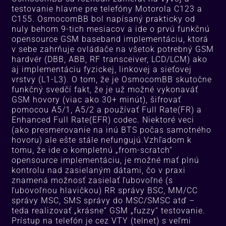
testovanie hlavne pre telefóny Motorola C123 a
C155. OsmocomBB bol napísaný prakticky od
nuly behom 9-tich mesiacov a ide o prvú funkčnú
opensource GSM baseband implementáciu, ktorá
v sebe zahrňuje ovládače na všetok potrebný GSM
hardvér (DBB, ABB, RF transceiver, LCD/LCM) ako
aj implementáciu fyzickej, linkovej a sieťovej
vrstvy (L1-L3). O tom, že je OsmocomBB skutočne
funkčný svedčí fakt, že je už možné vykonaváť
GSM hovory (viac ako 30+ minút), šifrovať
pomocou A5/1, A5/2 a používať Full Rate(FR) a
Enhanced Full Rate(EFR) codec. Niektoré veci
(ako presmerovanie na inú BTS počas samotného
hovoru) ale ešte stále nefungujú.Vzhľadom k
tomu, že ide o kompletnú „from-scratch“
opensource implementáciu, je možné mať plnú
kontrolu nad zasielaným dátami, čo v praxi
znamená možnosť zasielať ľubovoľné (s
ľubovoľnou hlavičkou) RR správy BSC, MM/CC
správy MSC, SMS správy do MSC/SMSC atď –
teda realizovať „krásne“ GSM „fuzzy“ testovanie.
Prístup na telefón je cez VTY (telnet) s veľmi