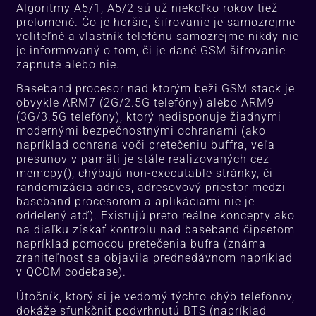
Algoritmy A5/1, A5/2 sú už niekoľko rokov tiež
prelomené. Čo je horšie, šifrovanie je samozrejme
voliteľné a vlastník telefónu samozrejme nikdy nie
je informovaný o tom, či je dané GSM šifrovanie
zapnuté alebo nie.
Baseband procesor nad ktorým beži GSM stack je
obvykle ARM7 (2G/2.5G telefóny) alebo ARM9
(3G/3.5G telefóny), ktorý nedisponuje žiadnymi
modernými bezpečnostnými ochranami (ako
napríklad ochrana voči pretečeniu buffra, veľa
presunov v pamäti je stále realizovaných cez
memcpy(), chýbajú non-executable stránky, či
randomizácia adries, adresovový priestor medzi
baseband procesorom a aplikáciami nie je
oddelený atď). Existujú preto reálne koncepty ako
na diaľku získať kontrolu nad baseband čipsetom
napríklad pomocou pretečenia bufra (známa
zraniteľnosť sa objavila prednedávnom napríklad
v QCOM codebase).
Útočník, ktorý si je vedomý týchto chýb telefónov,
dokáže sfunkčniť podvrhnutú BTS (napríklad