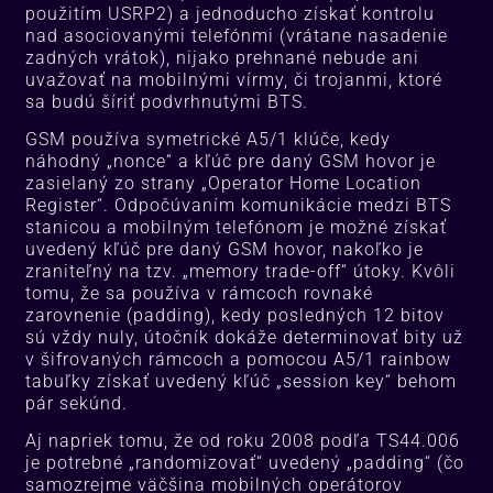
použitím USRP2) a jednoducho získať kontrolu
nad asociovanými telefónmi (vrátane nasadenie
zadných vrátok), nijako prehnané nebude ani
uvažovať na mobilnými vírmy, či trojanmi, ktoré
sa budú šíriť podvrhnutými BTS.
GSM používa symetrické A5/1 klúče, kedy
náhodný „nonce“ a kľúč pre daný GSM hovor je
zasielaný zo strany „Operator Home Location
Register“. Odpočúvaním komunikácie medzi BTS
stanicou a mobilným telefónom je možné získať
uvedený kľúč pre daný GSM hovor, nakoľko je
zraniteľný na tzv. „memory trade-off“ útoky. Kvôli
tomu, že sa používa v rámcoch rovnaké
zarovnenie (padding), kedy posledných 12 bitov
sú vždy nuly, útočník dokáže determinovať bity už
v šifrovaných rámcoch a pomocou A5/1 rainbow
tabuľky získať uvedený kľúč „session key“ behom
pár sekúnd.
Aj napriek tomu, že od roku 2008 podľa TS44.006
je potrebné „randomizovať“ uvedený „padding“ (čo
samozrejme väčšina mobilných operátorov