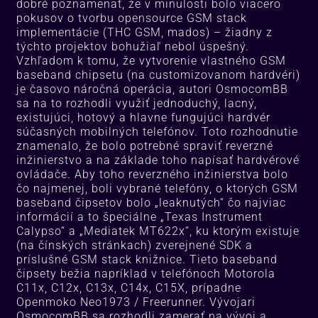
dobré poznamenať, že v minulosti bolo viacero
pokusov o tvorbu opensource GSM stack
implementácie (THC GSM, mados) – žiadny z
týchto projektov bohužiaľ nebol úspešný.
Vzhľadom k tomu, že vytvorenie vlastného GSM
baseband chipsetu (na customizovanom hardvéri)
je časovo náročná operácia, autori OsmocomBB
sa na to rozhodli využiť jednoduchý, lacný,
existujúci, hotový a hlavne fungujúci hardvér
súčasných mobilných telefónov. Toto rozhodnutie
znamenalo, že bolo potrebné spraviť reverzné
inžinierstvo a na základe toho napísať hardvérové
ovládače. Aby toho reverzného inžinierstva bolo
čo najmenej, boli vybrané telefóny, o ktorých GSM
baseband čipsetov bolo „leaknutých“ čo najviac
informácií a to špeciálne „Texas Instrument
Calypso“ a „Mediatek MT622x“, ku ktorým existuje
(na čínských stránkach) zverejnené SDK a
príslušné GSM stack knižnice. Tieto baseband
čipsety bežia napríklad v telefónoch Motorola
C11x, C12x, C13x, C14x, C15X, prípadne
Openmoko Neo1973 / Freerunner. Vývojari
OsmocomBB sa rozhodli zamerať na vývoj a