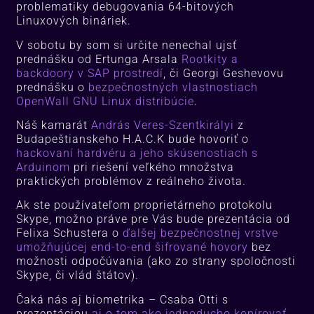
problematiky debugovania 64-bitových
Linuxových bináriek.
V sobotu by som si určite nenechal ujsť
prednášku od Ertunga Arsala
Rootkity a
backdoory v SAP prostredí
, či Georgi Geshevovu
prednášku o
bezpečnostných vlastnostiach
OpenWall GNU Linux distribúcie
.
Náš kamarát
András Veres-Szentkirályi
z
Budapeštianskeho H.A.C.K bude hovoriť o
hackovaní hardvéru a jeho skúsenostiach s
Arduinom
pri riešení veľkého množstva
praktických problémov z reálneho života.
Ak ste používateľom proprietárneho protokolu
Skype, možno práve pre Vás bude prezentácia od
Felixa Schustera o
ďalšej bezpečnostnej vrstve
umožňujúcej end-to-end šifrované hovory
bez
možnosti odpočúvania (ako zo strany spoločnosti
Skype, či vlád štátov).
Čaká nás aj biometrika – Csaba Otti s
prezentáciou
aj o tom ako jednoducho kopírovať