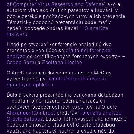
of Computer VIrus Research and Defense
“ ako aj
autorom viac ako 40-tich patentov a inovácii v
obore detekcie počítačových vírov a ich prevencie.
Tématicky podobnú prezentáciu bude mať v
nedeľu poobede András Kabai –
O analýze
malwaru
.
Hneď po otvorení konferencie nasledujú dve
prezentácie venujúce sa
digitálnej forenznej
analýze
od certifikovaných forenzných expertov –
Csaba Bartu
a
Zsoltana Illésiho
.
Ostrieľaný americký veterán Joseph McCray
vysvetlí princípy
penetračného testovania
mobilných aplikácií
.
Ďalšia sekcia prezentácií je venovaná databázam
– podľa mojho názoru jeden z najväčších
svetových bezpečnostných expertov na Oracle
Alexander Kornbrust
predstaví
forenznú analýzu
Oracle databáz
, László Tóth vysvetlí ako je možné
nedokumentovanú vlastnosť Oracle oradebug
využiť ako hackerský nástroj a uvedie nás do