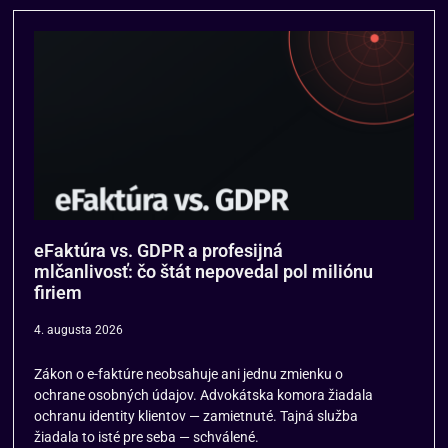
eFaktúra vs. GDPR a profesijná
mlčanlivosť: čo štát nepovedal pol miliónu
firiem
4. augusta 2026
Zákon o e-faktúre neobsahuje ani jednu zmienku o
ochrane osobných údajov. Advokátska komora žiadala
ochranu identity klientov — zamietnuté. Tajná služba
žiadala to isté pre seba — schválené.