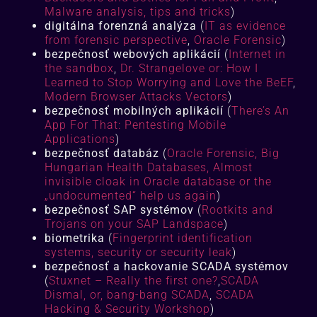
Malware analysis, tips and tricks
)
digitálna forenzná analýza
(
IT as evidence
from forensic perspective
,
Oracle Forensic
)
bezpečnosť webových aplikácií
(
Internet in
the sandbox
,
Dr. Strangelove or: How I
Learned to Stop Worrying and Love the BeEF
,
Modern Browser Attacks Vectors
)
bezpečnosť mobilných aplikácií
(
There’s An
App For That: Pentesting Mobile
Applications
)
bezpečnosť databáz
(
Oracle Forensic
,
Big
Hungarian Health Databases,
Almost
invisible cloak in Oracle database or the
„undocumented“ help us again
)
bezpečnosť SAP systémov
(
Rootkits and
Trojans on your SAP Landspace
)
biometrika
(
Fingerprint identification
systems, security or security leak
)
bezpečnosť a hackovanie SCADA systémov
(
Stuxnet – Really the first one?
,
SCADA
Dismal, or, bang-bang SCADA
,
SCADA
Hacking & Security Workshop
)