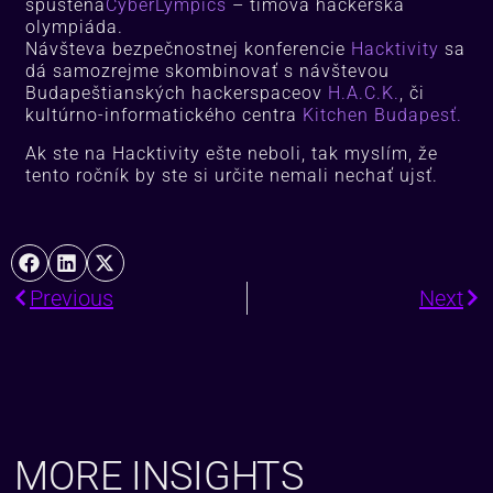
spustená
CyberLympics
– tímová hackerská
olympiáda.
Návšteva bezpečnostnej konferencie
Hacktivity
sa
dá samozrejme skombinovať s návštevou
Budapeštianských hackerspaceov
H.A.C.K.
, či
kultúrno-informatického centra
Kitchen Budapesť.
Ak ste na Hacktivity ešte neboli, tak myslím, že
tento ročník by ste si určite nemali nechať ujsť.
Previous
Next
MORE INSIGHTS