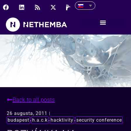
Pozvánka na Hacktivity 
Back to all posts
26 augusta, 2011
,
,
,
budapest
h.a.c.k
hacktivity
security conference