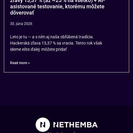
zľavy 13,37 % (až ~25 % na všetko) + AI-
asistované testovanie, ktorému môžete
dôverovať
30. júna 2026
Leto je tu — a s ním aj naša obľúbená tradícia.
Hackerská zľava 13,37 % sa vracia. Tento rok však
ideme ešte ďalej: môžete pridať
Read more >