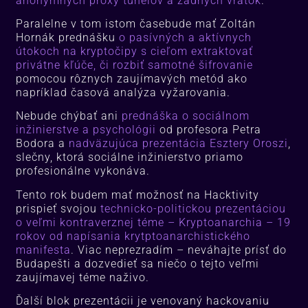
anonymných proxy tunelov a zadných vrátok
.
Paralelne v tom istom časebude mať Zoltán
Hornák prednášku
o pasívných a aktívnych
útokoch na kryptočipy s cieľom extraktovať
privátne kľúče, či rozbiť samotné šifrovanie
pomocou rôznych zaujímavých metód ako
napríklad časová analýza vyžarovania.
Nebude chýbať ani
prednáška o sociálnom
inžinierstve a psychológii
od profesora Petra
Bodora a
nadväzujúca prezentácia Esztery Oroszi
,
slečny, ktorá sociálne inžinierstvo priamo
profesionálne vykonáva.
Tento rok budem mať možnosť na Hacktivity
prispieť svojou
technicko-politickou prezentáciou
o veľmi kontraverznej téme – Kryptoanarchia – 19
rokov od napísania krytptoanarchistického
manifesta
. Viac neprezradím – neváhajte prísť do
Budapešti a dozvedieť sa niečo o tejto veľmi
zaujímavej téme naživo.
Ďalší blok prezentácii je venovaný hackovaniu