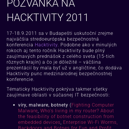
POZVÁNKA NA
HACKTIVITY 2011
17-18.9.2011 sa v Budapešti uskutoční zrejme
najväčšia stredoeurópska bezpečnostná
konferencia
Hacktivity
. Podobne ako v minulých
rokoch aj tento ročník Hacktivity bude plný
zaujímavých prednášok z celého sveta (15-tich
rôznych krajín) a čo je dôležité – väčšina
prezentácií by mala byť už v angličtine, čo dodáva
Hacktivity punc medzinárodnej bezpečnostnej
konferencie.
Tématicky Hacktivity pokrýva takmer všetky
zaujímave oblasti v súčasnej IT bezpečnosti:
víry, malware, botnety
(
Fighting Computer
Malware
,
Who’s living in my router? About
the feasibility of botnet construction from
embedded devices
,
Enterprise Wi-Fi Worms,
Backdoors and Botnes for Fun and Profit
,