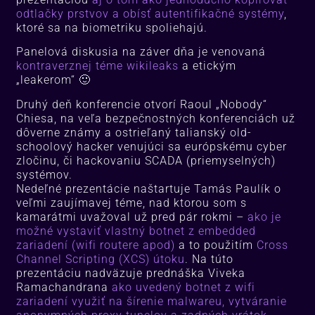
odtlačky prstvov a obísť autentifikačné systémy
,
ktoré sa na biometriku spoliehajú.
Panelová diskusia na záver dňa je venovaná
kontraverznej téme wikileaks
a etickým
„leakerom“ 🙂
Druhý deň konferencie otvorí Raoul „Nobody“
Chiesa, na veľa bezpečnostných konferenciách už
dôverne známy a ostrieľaný talianský old-
schoolový hacker venujúci sa európskému cyber
zločinu, či hackovaniu SCADA (priemyselných)
systémov.
Nedeľné prezentácie naštartuje Tamás Paulík o
veľmi zaujímavej téme, nad ktorou som s
kamarátmi uvažoval už pred pár rokmi –
ako je
možné vystaviť vlastný botnet z embedded
zariadení (wifi routere apod)
a to použitím
Cross
Channel Scripting (XCS) útoku
. Na túto
prezentáciu nadväzuje prednáška Viveka
Ramachandrana
ako uvedený botnet z wifi
zariadení využiť na šírenie malwareu, vytváranie