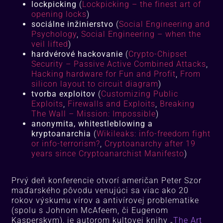
lockpicking
(
Lockpicking – the finest art of
opening locks
)
sociálne inžinierstvo
(
Social Engineering and
Psychology
,
Social Engineering – when the
veil lifted
)
hardvérové hackovanie
(
Crypto-Chipset
Security – Passive Active Combined Attacks
,
Hacking hardware for Fun and Profit
,
From
silicon layout to circuit diagram
)
tvorba exploitov
(
Customizing Public
Exploits
,
Firewalls and Exploits
,
Breaking
The Wall – Mission: Impossible
)
anonymita, whitestleblowing a
kryptoanarchia
(
Wikileaks: info-freedom fight
or info-terrorism?
,
Cryptoanarchy after 19
years since Cryptoanarchist Manifesto
)
Prvý deň konferencie otvorí američan Peter Szor
maďarského pôvodu venujúci sa viac ako 20
rokov výskumu vírov a antivírovej problematike
(spolu s Johnom McAfeem, či Eugenom
Kasperskym), je autorom kultovej knihy „
The Art