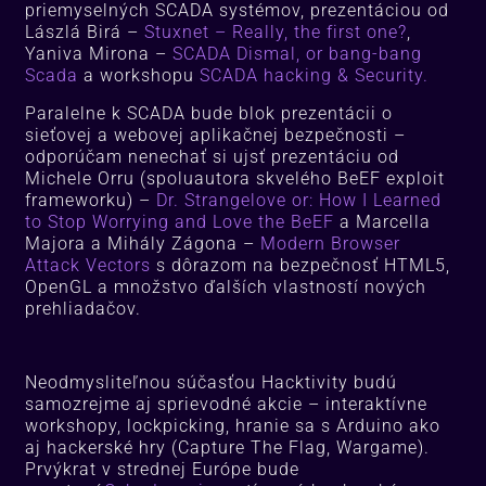
priemyselných SCADA systémov, prezentáciou od
Lászlá Birá –
Stuxnet – Really, the first one?
,
Yaniva Mirona –
SCADA Dismal, or bang-bang
Scada
a workshopu
SCADA hacking & Security.
Paralelne k SCADA bude blok prezentácii o
sieťovej a webovej aplikačnej bezpečnosti –
odporúčam nenechať si ujsť prezentáciu od
Michele Orru (spoluautora skvelého BeEF exploit
frameworku) –
Dr. Strangelove or: How I Learned
to Stop Worrying and Love the BeEF
a Marcella
Majora a Mihály Zágona –
Modern Browser
Attack Vectors
s dôrazom na bezpečnosť HTML5,
OpenGL a množstvo ďalších vlastností nových
prehliadačov.
Neodmysliteľnou súčasťou Hacktivity budú
samozrejme aj sprievodné akcie – interaktívne
workshopy, lockpicking, hranie sa s Arduino ako
aj hackerské hry (Capture The Flag, Wargame).
Prvýkrat v strednej Európe bude