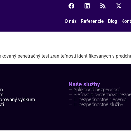
O nás
Referencie
Blog
Kont
akovaný penetračný test zraniteľností identifikovaných v pred
Naše služby
ím
— Aplikačná bezpečnosť
um
— Sieťová a systémová bezp
orovaný výskum
— IT bezpečnostné riešenia
ti
— IT bezpečnostné služby