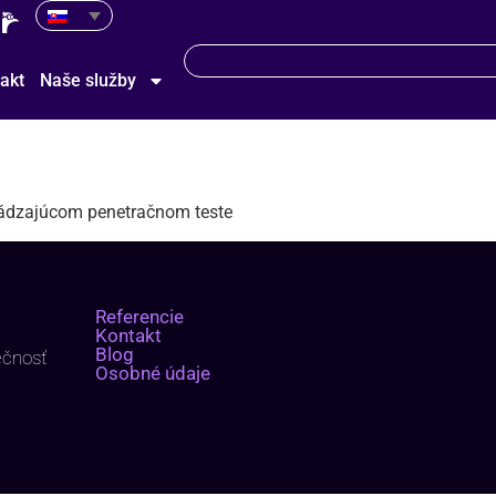
akt
Naše služby
chádzajúcom penetračnom teste
Referencie
Kontakt
Blog
ečnosť
Osobné údaje