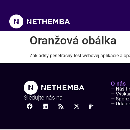
Oranžová obálka
Oranžová obálka
Základný penetračný test webovej aplikácie a op
O nás
— Náš t
— Výsk
Sledujte nás na
— Sponz
— Udalos