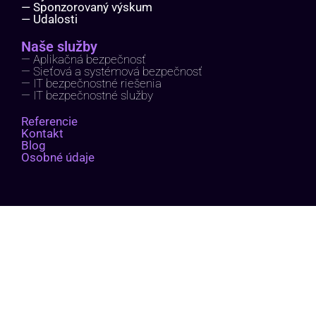
— Sponzorovaný výskum
— Udalosti
Naše služby
— Aplikačná bezpečnosť
— Sieťová a systémová bezpečnosť
— IT bezpečnostné riešenia
— IT bezpečnostné služby
Referencie
Kontakt
Blog
Osobné údaje