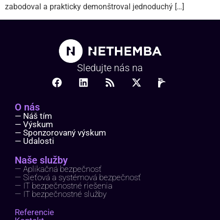
zabodoval a prakticky demonštroval jednoduchý […]
Sledujte nás na
O nás
— Náš tím
— Výskum
— Sponzorovaný výskum
— Udalosti
Naše služby
— Aplikačná bezpečnosť
— Sieťová a systémová bezpečnosť
— IT bezpečnostné riešenia
— IT bezpečnostné služby
Referencie