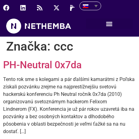
Značka:
ccc
PH-Neutral 0x7da
Tento rok sme s kolegami a pár ďalšími kamarátmi z Poľska
získali pozvánku zrejme na najprestížnejšiu svetovú
hackerskú konferenciu Ph Neutral ročník 0x7da (2010)
organizovanú svetoznámym hackerom Felixom
Lindnerom (FX). Konferencia je už pár rokov uzavretá iba na
pozvánky a bez osobných kontaktov a dlhodobého
pôsobenia v oblasti bezpečnosti je veľmi ťažké sa na nu
dostať. […]