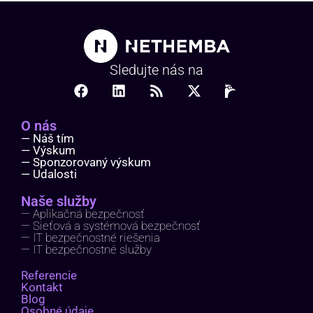
Sledujte nás na
O nás
— Náš tím
— Výskum
— Sponzorovaný výskum
— Udalosti
Naše služby
— Aplikačná bezpečnosť
— Sieťová a systémová bezpečnosť
— IT bezpečnostné riešenia
— IT bezpečnostné služby
Referencie
Kontakt
Blog
Osobné údaje