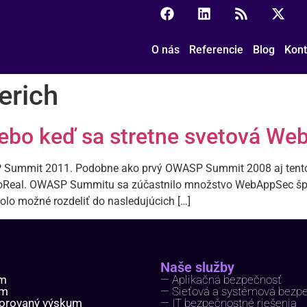
O nás
Referencie
Blog
Kont
erich
bo keď sa stretne svetová We
 Summit 2011. Podobne ako prvý OWASP Summit 2008 aj tento sa
oReal. OWASP Summitu sa zúčastnilo množstvo WebAppSec špič
olo možné rozdeliť do nasledujúcich […]
Naše služby
ím
— Aplikačná bezpečnosť
um
— Sieťová a systémová bezp
orovaný výskum
— IT bezpečnostné riešenia