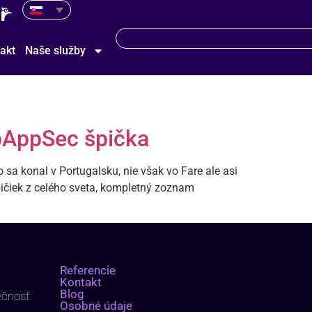
akt
Naše služby
bAppSec špička
 konal v Portugalsku, nie však vo Fare ale asi
iek z celého sveta, kompletný zoznam
Referencie
Kontakt
Blog
ečnosť
Osobné údaje