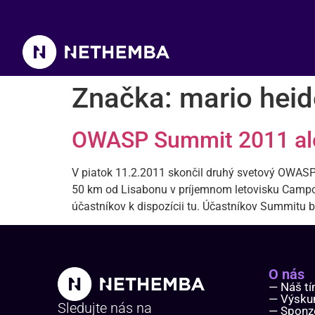
Značka:
mario heid
OWASP Summit 2011 ale
V piatok 11.2.2011 skončil druhý svetový OWASP
50 km od Lisabonu v príjemnom letovisku Camp
účastníkov k dispozícii tu. Účastníkov Summitu b
O nás
— Náš t
— Výsk
Sledujte nás na
— Sponz