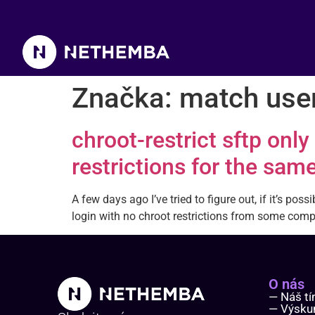
Značka:
match use
chroot-restrict sftp only
restrictions for the s
A few days ago I’ve tried to figure out, if it’s poss
login with no chroot restrictions from some compan
O nás
— Náš t
— Výsk