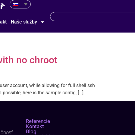
akt
Naše služby
with no chroot
r user account, while allowing for full shell ssh
 possible, here is the sample config, […]
Referencie
Kontakt
Blog
ečnosť