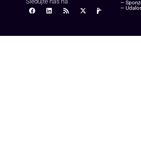
Sledujte nás na
— Sponz
— Udalos