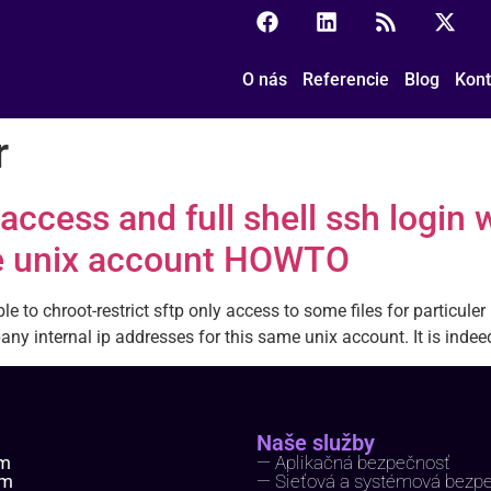
O nás
Referencie
Blog
Kont
r
 access and full shell ssh login 
ame unix account HOWTO
ible to chroot-restrict sftp only access to some files for particule
y internal ip addresses for this same unix account. It is indeed
Naše služby
ím
— Aplikačná bezpečnosť
um
— Sieťová a systémová bezp