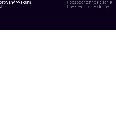
orovaný výskum
— IT bezpečnostné riešenia
ti
— IT bezpečnostné služby