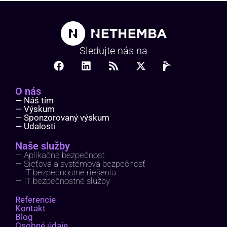
Sledujte nás na
O nás
— Náš tím
— Výskum
— Sponzorovaný výskum
— Udalosti
Naše služby
— Aplikačná bezpečnosť
— Sieťová a systémová bezpečnosť
— IT bezpečnostné riešenia
— IT bezpečnostné služby
Referencie
Kontakt
Blog
Osobné údaje