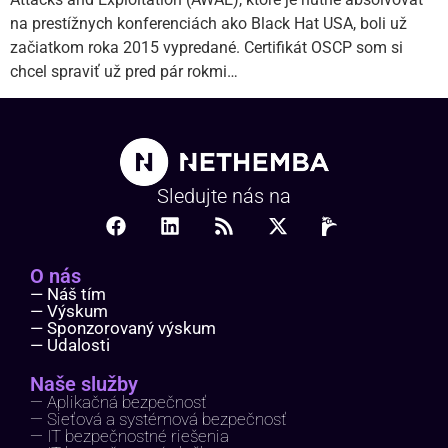
na prestížnych konferenciách ako Black Hat USA, boli už
začiatkom roka 2015 vypredané. Certifikát OSCP som si
chcel spraviť už pred pár rokmi…
Sledujte nás na
O nás
— Náš tím
— Výskum
— Sponzorovaný výskum
— Udalosti
Naše služby
— Aplikačná bezpečnosť
— Sieťová a systémová bezpečnosť
— IT bezpečnostné riešenia