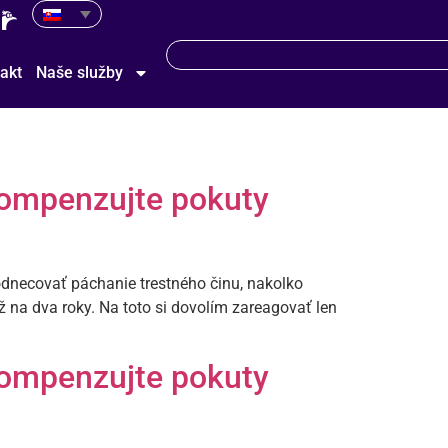
akt
Naše služby
ykompenzujte pokuty
odnecovať páchanie trestného činu, nakolko
ž na dva roky. Na toto si dovolím zareagovať len
ykompenzujte pokuty