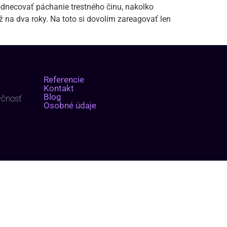
odnecovať páchanie trestného činu, nakolko
ž na dva roky. Na toto si dovolím zareagovať len
Referencie
Kontakt
Blog
ečnosť
Osobné údaje