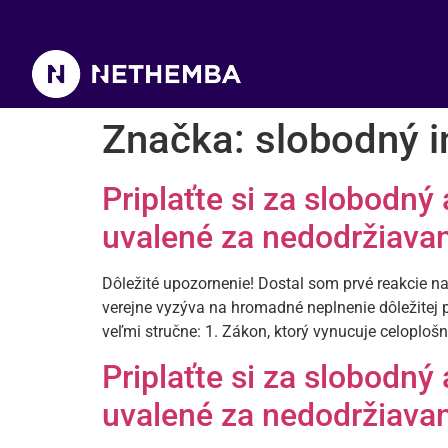
Značka:
slobodný i
Priplaťte si za slobodn
uvalené za nedodržiava
Dôležité upozornenie! Dostal som prvé reakcie n
verejne vyzýva na hromadné neplnenie dôležitej p
veľmi stručne: 1. Zákon, ktorý vynucuje celoploš
Priplaťte si za slobodn
uvalené za nedodržiava