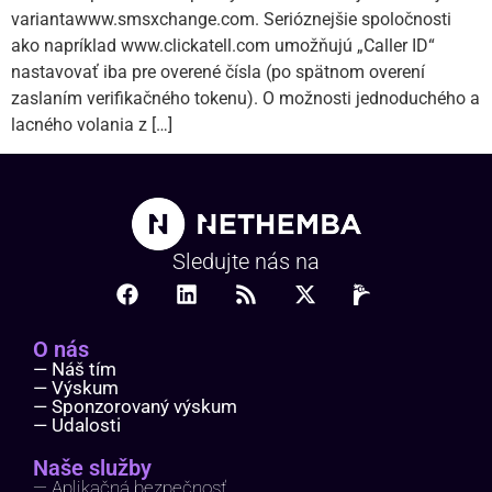
variantawww.smsxchange.com. Serióznejšie spoločnosti
ako napríklad www.clickatell.com umožňujú „Caller ID“
nastavovať iba pre overené čísla (po spätnom overení
zaslaním verifikačného tokenu). O možnosti jednoduchého a
lacného volania z […]
Sledujte nás na
O nás
— Náš tím
— Výskum
— Sponzorovaný výskum
— Udalosti
Naše služby
— Aplikačná bezpečnosť