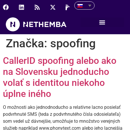
Značka:
spoofing
CallerID spoofing alebo ako
na Slovensku jednoducho
volať s identitou niekoho
úplne iného
O možnosti ako jednodnoducho a relatívne lacno posielať
podvrhnuté SMS (teda z podvrhnutého čísla odosielateľa)
som vedel už dávnejšie, umožňuje to množstvo verejných
služieb napríklad www.phonytext.com alebo jeho lacnejšia