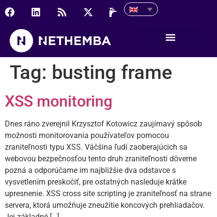
Tag:
busting frame
XSS monitoring
Dnes ráno zverejnil Krzysztof Kotowicz zaujímavý spôsob
možnosti monitorovania používateľov pomocou
zraniteľnosti typu XSS. Väčšina ľudí zaoberajúcich sa
webovou bezpečnosťou tento druh zraniteľnosti dôverne
pozná a odporúčame im najbližšie dva odstavce s
vysvetlením preskočiť, pre ostatných nasleduje krátke
upresnenie. XSS cross site scripting je zraniteľnosť na strane
servera, ktorá umožňuje zneužitie koncových prehliadačov.
Jej základné […]