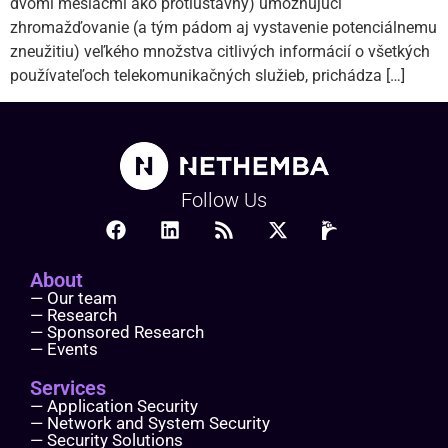
dvomi mesiacmi ako protiústavný) umožňujúci
zhromažďovanie (a tým pádom aj vystavenie potenciálnemu
zneužitiu) veľkého množstva citlivých informácií o všetkých
používateľoch telekomunikačných služieb, prichádza […]
Follow Us
About
— Our team
— Research
— Sponsored Research
— Events
Services
— Application Security
— Network and System Security
— Security Solutions