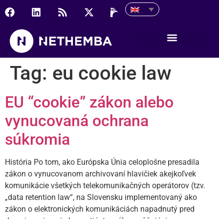
Tag:
eu cookie law
EU “cookie” zákon alebo
vynucovaná ochrana
súkromia
História Po tom, ako Európska Únia celoplošne presadila
zákon o vynucovanom archivovaní hlavičiek akejkoľvek
komunikácie všetkých telekomunikačných operátorov (tzv.
„data retention law“, na Slovensku implementovaný ako
zákon o elektronických komunikáciách napadnutý pred