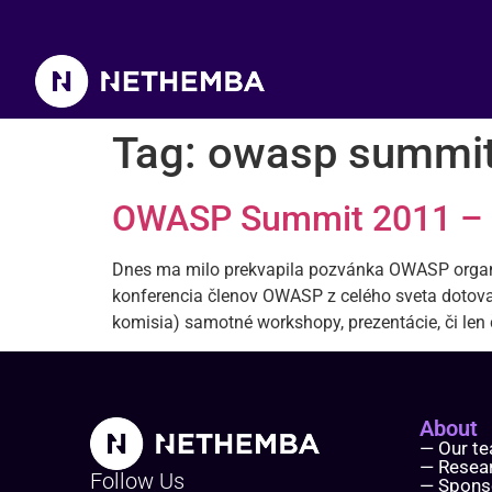
Tag:
owasp summit
OWASP Summit 2011 – 
Dnes ma milo prekvapila pozvánka OWASP organi
konferencia členov OWASP z celého sveta dotovan
komisia) samotné workshopy, prezentácie, či len 
About
— Our t
— Resea
Follow Us
— Spons