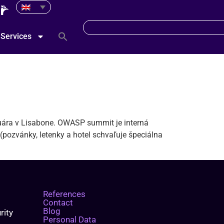
Services
ára v Lisabone. OWASP summit je interná
pozvánky, letenky a hotel schvaľuje špeciálna
References
Contact
Blog
rity
Personal Data