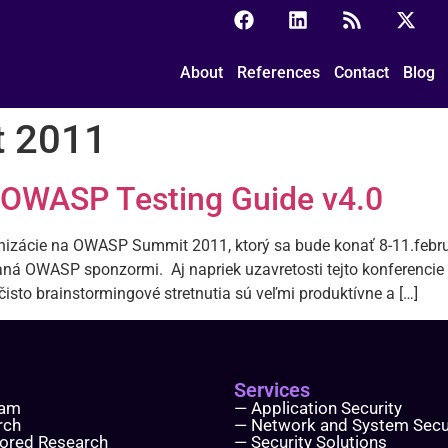
About
References
Contact
Blog
 2011
OWASP Testing Guide v4.0
zácie na OWASP Summit 2011, ktorý sa bude konať 8-11.febru
á OWASP sponzormi. Aj napriek uzavretosti tejto konferencie (
čisto brainstormingové stretnutia sú veľmi produktívne a […]
Services
eam
— Application Security
rch
— Network and System Secu
ored Research
— Security Solutions