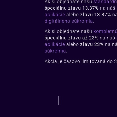
Ak si objednáte našu
štandardn
špeciálnu zľavu 13,37%
na náš
aplikácie
alebo
zľavu 13.37%
na
digitálneho súkromia
.
Ak si objednáte našu
kompletnú
špeciálnu zľavu až 23%
na náš
aplikácie
alebo
zľavu 23%
na n
súkromia
.
Akcia je časovo limitovaná do 