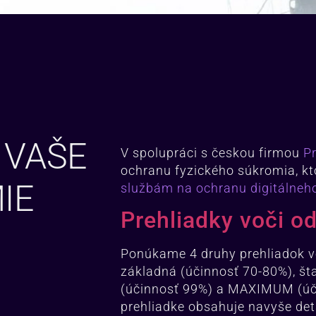
 VAŠE
V spolupráci s českou firmou
P
ochranu fyzického súkromia, k
IE
službám na ochranu digitálneh
Prehliadky voči o
Ponúkame 4 druhy prehliadok vo
základná (účinnosť 70-80%), š
(účinnosť 99%) a MAXIMUM (úči
prehliadke obsahuje navyše det