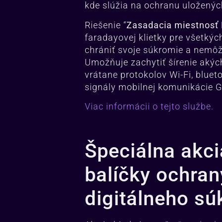
kde slúžia na ochranu uloženýc
Riešenie “
Zasadacia miestnosť
faradayovej klietky pre všetkýc
chrániť svoje súkromie a nemôžu
Umožňuje zachytiť šírenie akýc
vrátane protokolov Wi-Fi, blueto
signály mobilnej komunikácie G
Viac informácii o tejto službe.
Špeciálna akc
balíčky ochran
digitálneho s