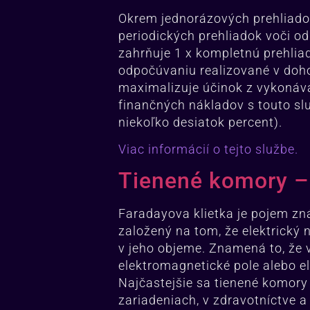
Okrem jednorázových prehliad
periodických prehliadok voči 
zahrňuje 1 x kompletnú prehliad
odpočúvaniu realizované v do
maximalizuje účinok z vykonáva
finančných nákladov s touto sl
niekoľko desiatok percent).
Viac informácií o tejto službe.
Tienené komory – 
Faradayova klietka je pojem zn
založený na tom, že elektrický 
v jeho objeme.
Znamená to, že v
elektromagnetické pole alebo el
Najčastejšie sa tienené komory
zariadeniach, v zdravotníctve 