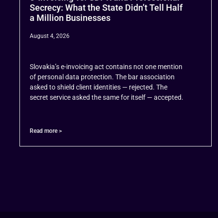
Secrecy: What the State Didn’t Tell Half
a Million Businesses
August 4, 2026
Slovakia’s e-invoicing act contains not one mention
of personal data protection. The bar association
asked to shield client identities — rejected. The
secret service asked the same for itself — accepted.
Read more >