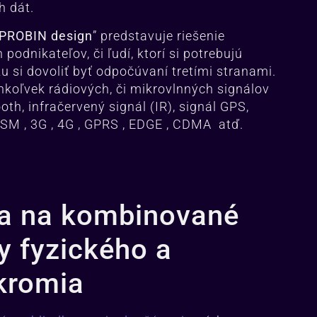
h dát.
 PROBIN design
” predstavuje riešenie
h podnikate
ľov, či ľudí, ktorí si potrebujú
 si dovoliť byť odpočúvaní tretími stranami.
hkoľvek rádiových, či mikrovlnných signálov
oth, infračervený signál (IR), signál GPS,
SM , 3G , 4G , GPRS , EDGE , CDMA atď.
ia na kombinované
y fyzického a
úkromia