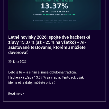
Letné novinky 2026: spojte dve hackerské
zľavy 13,37 % (až ~25 % na všetko) + AI-
asistované testovanie, ktorému môžete
dôverovať
30. júna 2026
Leto je tu — a s ním aj naša obľúbená tradícia.
Hackerská zľava 13,37 % sa vracia. Tento rok však
ideme ešte ďalej: môžete pridať
Read more >