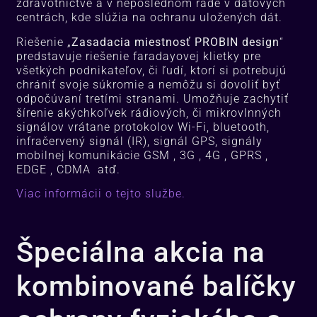
zdravotníctve a v neposlednom rade v dátových
centrách, kde slúžia na ochranu uložených dát.
Riešenie „
Zasadacia miestnosť PROBIN design
“
predstavuje riešenie faradayovej klietky pre
všetkých podnikate
ľov, či ľudí, ktorí si potrebujú
chrániť svoje súkromie a nemôžu si dovoliť byť
odpočúvaní tretími stranami.
Umožňuje zachytiť
šírenie akýchkoľvek rádiových, či mikrovlnných
signálov vrátane protokolov Wi-Fi, bluetooth,
infračervený signál (IR), signál GPS, signály
mobilnej komunikácie GSM , 3G , 4G , GPRS ,
EDGE , CDMA atď.
Viac informácii o tejto službe.
Špeciálna akcia na
kombinované balíčky