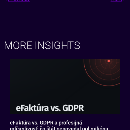
MORE INSIGHTS
eFaktúra vs. GDPR a profesijná
mlčanlivosť: čo štát nepovedal pol miliónu