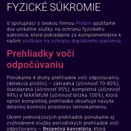
FYZICKÉ SÚKROMIE
V spolupráci s českou firmou
Probin
spúšťame
dve unikátne služby na ochranu fyzického
súkromia, ktoré pokladáme za komplementárne k
našim
službám na ochranu digitálneho súkromia
.
Prehliadky voči
odpočúvaniu
Ponúkame 4 druhy prehliadok voči odpočúvaniu
(detekcia ploštíc) – základná (účinnosť 70-80%),
štandardná (účinnosť 95%), kompletná (účinnosť
99%) a MAXIMUM (účinnosť blízka 100%), ktorá
oproti kompletnej prehliadke obsahuje navyše
detailnú kontrolu priestorov termokamerou
.
Okrem jednorázových prehliadok ponúkame aj
zvýhodnené služby periodických prehliadok voči
odpočúvaniu –
Bezpečná kancelária
, ktorá