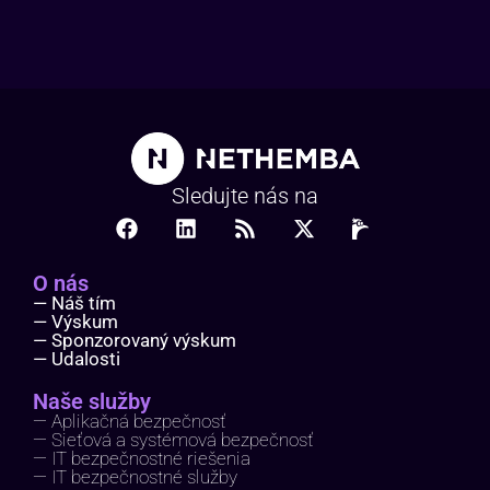
Sledujte nás na
O nás
— Náš tím
— Výskum
— Sponzorovaný výskum
— Udalosti
Naše služby
— Aplikačná bezpečnosť
— Sieťová a systémová bezpečnosť
— IT bezpečnostné riešenia
— IT bezpečnostné služby