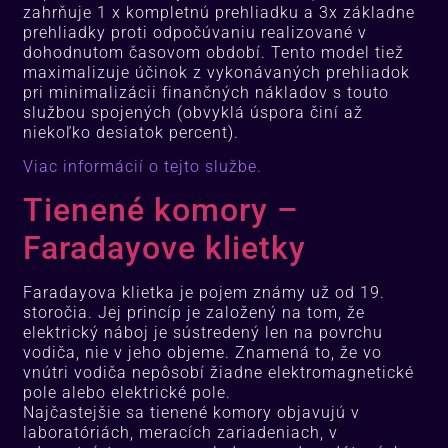
zahrňuje 1 x kompletnú prehliadku a 3x základne
prehliadky proti odpočúvaniu realizované v
dohodnutom časovom období.
Tento model tiež
maximalizuje účinok z vykonávaných prehliadok
pri minimalizácii finančných nákladov s touto
službou spojených (obvyklá úspora činí až
niekoľko desiatok percent).
Viac informácií o tejto službe.
Tienené komory –
Faradayove klietky
Faradayova klietka je pojem známy už od 19.
storočia.
Jej princíp je založený na tom, že
elektrický náboj je sústredený len na povrchu
vodiča, nie v jeho objeme.
Znamená to, že vo
vnútri vodiča nepôsobí žiadne elektromagnetické
pole alebo elektrické pole.
Najčastejšie sa tienené komory objavujú v
laboratóriách, meracích zariadeniach, v