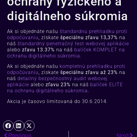
ochrany fyzického a
digitálneho súkromia
Ak si objednáte našu
štandardnú prehliadku proti
odpočúvaniu
, získate
špeciálnu zľavu 13,37%
na
náš
štandardný penetračný test webovej aplikácie
alebo
zľavu 13.37%
na náš
balíček KOMPLET na
ochranu digitálneho súkromia
.
Ak si objednáte našu
kompletnú prehliadku proti
odpočúvaniu
, získate
špeciálnu zľavu až 23%
na
náš
detailný bezpečnostný audit webovej
aplikácie
alebo
zľavu 23%
na náš
balíček ELITE
na ochranu digitálneho súkromia
.
Akcia je časovo limitovaná do 30.6.2014.
Previous
Next