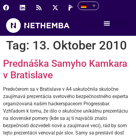
Tag:
13. Oktober 2010
Prednáška Samyho Kamkara
v Bratislave
Predvčerom sa v Bratislave v A4 uskutočnila skutočne
zaujímavá prezentácia svetového bezpečnostného experta
organizovaná našim hackerspaceom Progressbar.
Vzhľadom k tomu, že išlo o skutočne unikátnu prezentáciu
na slovenské pomery (kde sa aj tí najväčši znalci
bezpečnosti dozvedeli nové a zaujímavé veci), rád by som
tejto prezentácii venoval pár slov. Samy sa preslávil dosť