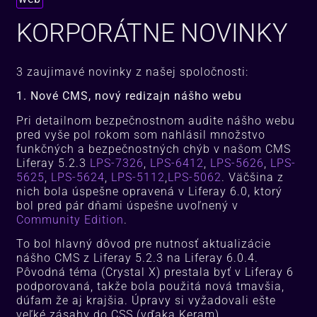
KORPORÁTNE NOVINKY
3 zaujimavé novinky z našej spoločnosti:
1. Nové CMS, nový redizajn nášho webu
Pri detailnom bezpečnostnom audite nášho webu
pred vyše pol rokom som nahlásil množstvo
funkčných a bezpečnostných chýb v našom CMS
Liferay 5.2.3
LPS-7326
,
LPS-6412
,
LPS-5626
,
LPS-
5625
,
LPS-5624
,
LPS-5112
,
LPS-5062
. Väčšina z
nich bola úspešne opravená v Liferay 6.0, ktorý
bol pred pár dňami úspešne uvoľnený v
Community Edition
.
To bol hlavný dôvod pre nutnosť aktualizácie
nášho CMS z Liferay 5.2.3 na Liferay 6.0.4.
Pôvodná téma (Crystal X) prestala byť v Liferay 6
podporovaná, takže bola použitá nová tmavšia,
dúfam že aj krajšia. Úpravy si vyžadovali ešte
veľké zásahy do CSS (vďaka Keram).