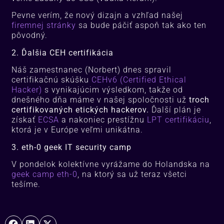
Pevne verím, že nový dizajn a vzhľad našej
firemnej stránky
sa bude páčiť aspoň tak ako ten
pôvodný.
2. Ďalšia CEH certifikácia
Náš zamestnanec (Norbert) dnes spravil
certifikačnú skúšku
CEHv6 (Certified Ethical
Hacker)
s vynikajúcim výsledkom, takže od
dnešného dňa máme v našej spoločnosti už
troch
certifikovaných etických hackerov.
Ďalší plán je
získať
ECSA
a nakoniec prestížnu
LPT certifikáciu
,
ktorá je v Európe veľmi unikátna.
3. eth-0 geek IT security camp
V pondelok kolektívne vyrážame do Holandska na
geek camp eth-0
, na ktorý sa už teraz všetci
tešíme.