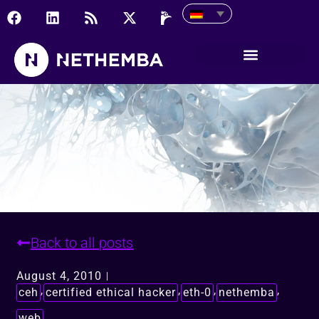
Korporátne novinky
Back to all posts
August 4, 2010
,
,
,
,
ceh
certified ethical hacker
eth-0
nethemba
web