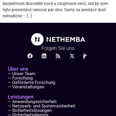
bezpečnosti dozvedeli nové a zaujímavé veci), rád by som
tejto prezentácii venoval pár slov. Samy sa preslávil dosť
netradične – […]
Folgen Sie uns
Über uns
— Unser Team
— Forschung
— Geförderte Forschung
— Veranstaltungen
Leistungen
— Anwendungssicherheit
— Netzwerk- und Systemsicherheit
— Sicherheitslösungen
— Sicherheitsdienste