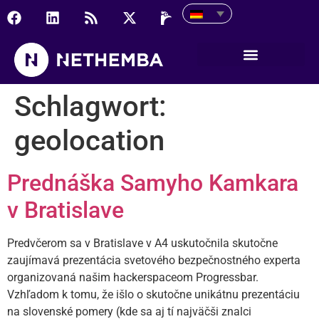
Schlagwort:
geolocation
Prednáška Samyho Kamkara
v Bratislave
Predvčerom sa v Bratislave v A4 uskutočnila skutočne
zaujímavá prezentácia svetového bezpečnostného experta
organizovaná našim hackerspaceom Progressbar.
Vzhľadom k tomu, že išlo o skutočne unikátnu prezentáciu
na slovenské pomery (kde sa aj tí najväčši znalci