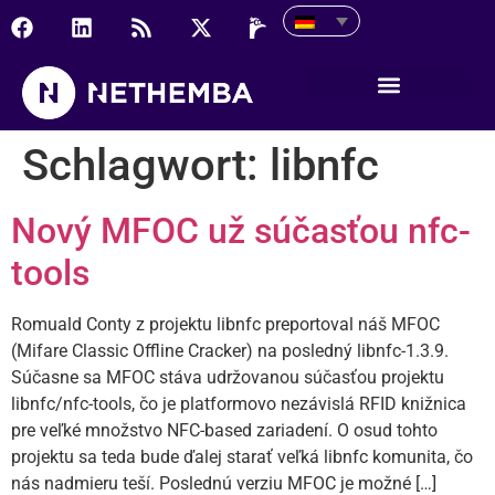
Schlagwort:
libnfc
Nový MFOC už súčasťou nfc-
tools
Romuald Conty z projektu libnfc preportoval náš MFOC
(Mifare Classic Offline Cracker) na posledný libnfc-1.3.9.
Súčasne sa MFOC stáva udržovanou súčasťou projektu
libnfc/nfc-tools, čo je platformovo nezávislá RFID knižnica
pre veľké množstvo NFC-based zariadení. O osud tohto
projektu sa teda bude ďalej starať veľká libnfc komunita, čo
nás nadmieru teší. Poslednú verziu MFOC je možné […]