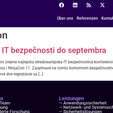
Über uns
Referenzen
Konta
on
 IT bezpečnosti do septembra
ní zrejme najlepšia stredoeurópska IT bezpečnostná konferenc
enna | NinjaCon 11. Zaujímavé na tomto komornom bezpečnostnom 
vé dve registrácie sa […]
ns
Leistungen
 Team
— Anwendungssicherheit
hung
— Netzwerk- und Systemsich
derte Forschung
— Sicherheitslösungen