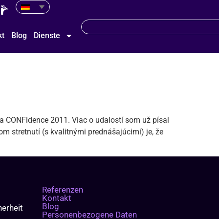
kt
Blog
Dienste
ia CONFidence 2011. Viac o udalostí som už písal
stretnutí (s kvalitnými prednášajúcimi) je, že
Referenzen
Kontakt
Blog
erheit
Personenbezogene Daten