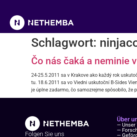
Schlagwort:
ninjac
Čo nás čaká a neminie v
24-25.5.2011 sa v Krakove ako každý rok uskutoč
tu. 18.6.2011 sa vo Viedni uskutoční B-Sides Vi
je úplne zadarmo, čo samozrejme spôsobilo, že pr
Über u
— Unser
— Forsc
Folgen Sie uns
— Geför