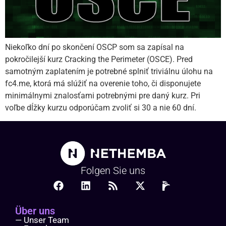
Niekoľko dní po skončení OSCP som sa zapísal na
pokročilejší kurz Cracking the Perimeter (OSCE). Pred
samotným zaplatením je potrebné splniť triviálnu úlohu na
fc4.me, ktorá má slúžiť na overenie toho, či disponujete
minimálnymi znalosťami potrebnými pre daný kurz. Pri
voľbe dĺžky kurzu odporúčam zvoliť si 30 a nie 60 dní.
Folgen Sie uns
Über uns
— Unser Team