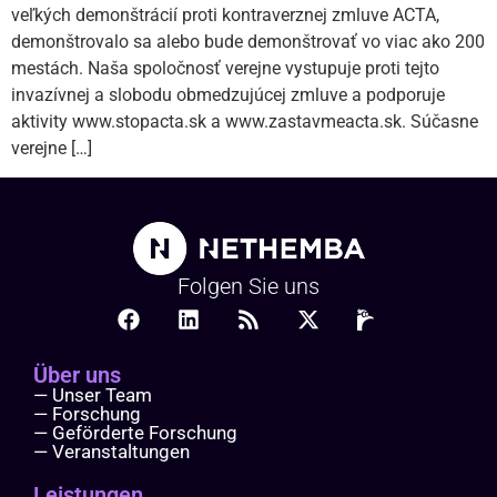
veľkých demonštrácií proti kontraverznej zmluve ACTA,
demonštrovalo sa alebo bude demonštrovať vo viac ako 200
mestách. Naša spoločnosť verejne vystupuje proti tejto
invazívnej a slobodu obmedzujúcej zmluve a podporuje
aktivity www.stopacta.sk a www.zastavmeacta.sk. Súčasne
verejne […]
Folgen Sie uns
Über uns
— Unser Team
— Forschung
— Geförderte Forschung
— Veranstaltungen
Leistungen