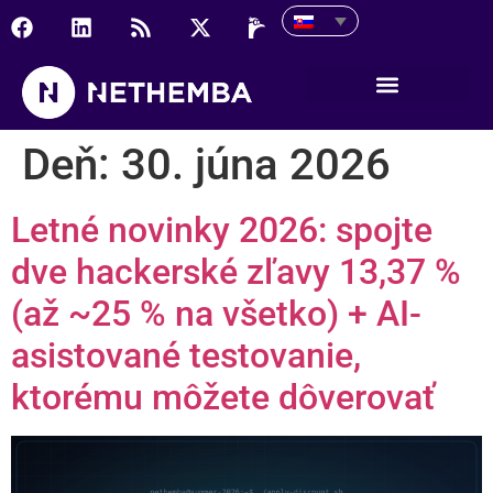
Deň:
30. júna 2026
Letné novinky 2026: spojte
dve hackerské zľavy 13,37 %
(až ~25 % na všetko) + AI-
asistované testovanie,
ktorému môžete dôverovať