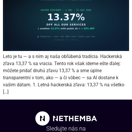
Leto je tu — a s ním aj naša obľúbená tradícia. Hackerská
zľava 13,37 % sa vracia. Tento rok však ideme ešte ďalej:
môžete pridať druhú zľavu 13,37 % a sme úplne
transparentní v tom, ako — a či vôbec — sa AI dostane k
vašim dátam. 1. Letná hackerská zľava: 13,37 % na všetko
[…]
Sledujte nás na