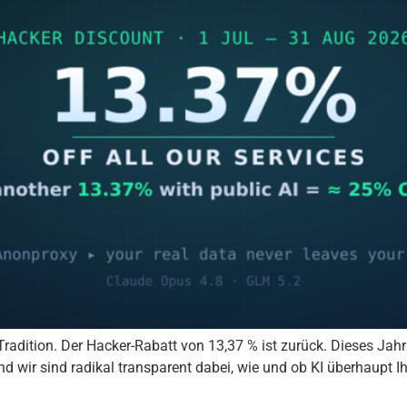
radition. Der Hacker-Rabatt von 13,37 % ist zurück. Dieses Jahr
d wir sind radikal transparent dabei, wie und ob KI überhaupt 