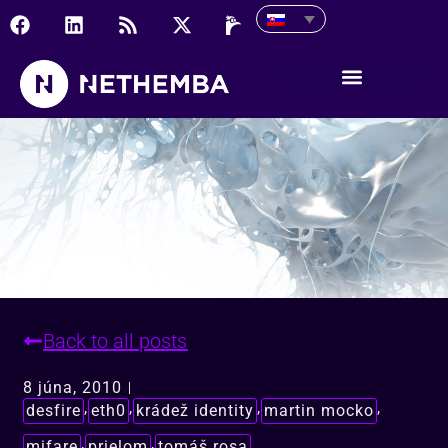
Aktuálne postrehy z bez
Back to all posts
8 júna, 2010
,
,
,
,
desfire
eth0
krádež identity
martin mocko
,
,
mifare
prielom
tomáš rosa