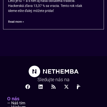
Leto je tu — a s ním aj naša obľúbená tradícia.
Hackerská zľava 13,37 % sa vracia. Tento rok však
ideme ešte ďalej: môžete pridať
Read more >
Sledujte nás na
O nás
— Náš tím