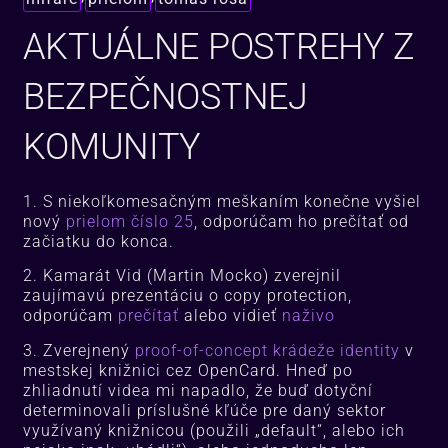
AKTUÁLNE POSTREHY Z
BEZPEČNOSTNEJ
KOMUNITY
1. S niekoľkomesačným meškaním konečne vyšiel
nový
prielom číslo 25
, odporúčam ho prečítať od
začiatku do konca.
2. Kamarát Vid (Martin Mocko) zverejnil
zaujímavú prezentáciu o copy protection,
odporúčam
prečítať
alebo vidieť
naživo
3. Zverejnený
proof-of-concept krádeže identity
v
mestskej knižnici cez OpenCard. Hneď po
zhliadnutí videa mi napadlo, že buď dotyční
determinovali príslušné kľúče pre daný sektor
využívaný knižnicou (použili „default“, alebo ich