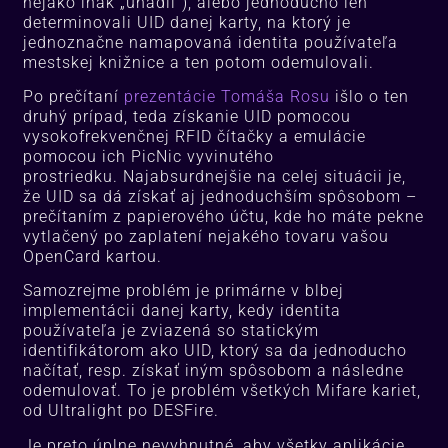
nejako inak „uhádli“), alebo jednoducho len
determinovali UID danej karty, na ktorý je
jednoznačne namapovaná identita používateľa
mestskej knižnice a ten potom odemulovali.
Po prečítaní
prezentácie Tomáša Rosu
išlo o ten
druhý prípad, teda získanie UID pomocou
vysokofrekvenčnej RFID čítačky a emulácie
pomocou ich PicNic vyvinutého
prostriedku. Najabsurdnejšie na celej situácii je,
že UID sa dá získať aj jednoduchším spôsobom –
prečítaním z papierového účtu, kde ho máte pekne
vytlačený po zaplatení nejakého tovaru vašou
OpenCard kartou.
Samozrejme problém je primárne v blbej
implementácii danej karty, kedy identita
používateľa je zviazená so statickým
identifikátorom ako UID, ktorý sa da jednoducho
načítať, resp. získať iným spôsobom a následne
odemulovať. To je problém všetkých Mifare kariet,
od Ultralight po DESFire.
Je preto úplne nevyhnutné, aby všetky aplikácie,