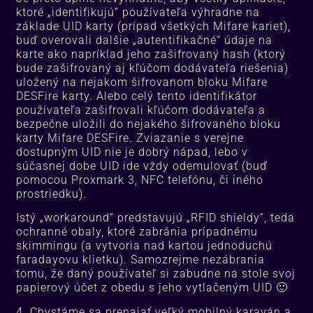
ktoré „identifikujú“ používateľa výhradne na
základe UID karty (prípad všetkých Mifare kariet),
buď overovali dalšie „autentifikačné“ údaje na
karte ako napríklad jeho zašifrovaný hash (ktorý
bude zašifrovaný aj kľúčom dodávateľa riešenia)
uložený na nejakom šifrovanom bloku Mifare
DESFire karty. Alebo celý tento identifikátor
používateľa zašifrovali kľúčom dodávateľa a
bezpečne uložili do nejakého šifrovaného bloku
karty Mifare DESFire. Zviazanie s verejne
dostupným UID nie je dobrý nápad, lebo v
súčasnej dobe UID ide vždy odemulovať (buď
pomocou Proxmark 3, NFC telefónu, či iného
prostriedku).
Istý „workaround“ predstavujú „RFID shieldy“, teda
ochranné obaly, ktoré zabránia prípadnému
skimmingu (a vytvoria nad kartou jednoduchú
faradayovu klietku). Samozrejme nezábrania
tomu, že daný používateľ si zabudne na stole svoj
papierový účet z obedu s jeho vytlačeným UID 🙂
4. Chystáme sa prenajať veľký mobilný karaván a