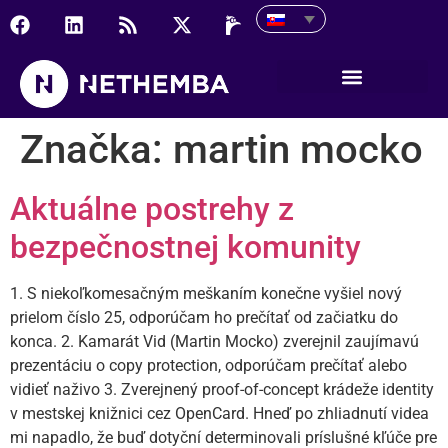
Značka:
martin mocko
Aktuálne postrehy z
bezpečnostnej komunity
1. S niekoľkomesačným meškaním konečne vyšiel nový
prielom číslo 25, odporúčam ho prečítať od začiatku do
konca. 2. Kamarát Vid (Martin Mocko) zverejnil zaujímavú
prezentáciu o copy protection, odporúčam prečítať alebo
vidieť naživo 3. Zverejnený proof-of-concept krádeže identity
v mestskej knižnici cez OpenCard. Hneď po zhliadnutí videa
mi napadlo, že buď dotyční determinovali príslušné kľúče pre