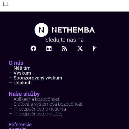
[…]
Sledujte nás na
O nás
— Náš tím
— Výskum
— Sponzorovaný výskum
— Udalosti
Naše služby
— Aplikačná bezpečnosť
— Sieťová a systémová bezpečnosť
— IT bezpečnostné riešenia
— IT bezpečnostné služby
Referencie