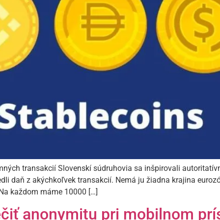
ných transakcií Slovenskí súdruhovia sa inšpirovali autoritat
edli daň z akýchkoľvek transakcií. Nemá ju žiadna krajina euro
. Na každom máme 10000 […]
iť anonymitu pri mobilnom prís