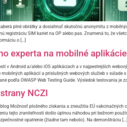
aberá plné obrátky a dosiahnuť skutočnú anonymitu z mobilných
nú registráciu SIM kariet na OP alebo pas. Znamená to, že všet
ormáciu o […]
 experta na mobilné aplikácie
stí v Android a/alebo iOS aplikáciach a v najpestrejších webo
ie mobilných aplikácií a príslušných webových služieb v súlade 
zované podľa OWASP Web Testing Guide. Výsledok testovania je 
 strany NCZI
blog Možnosť plošného získania a zneužitia EÚ vakcinačných cer
leniu tejto zraniteľnosti došlo úplnou náhodou pri bežnom použí
ezpečnostné opatrenie (žiadne tam nebolo). Na demonštráciu […