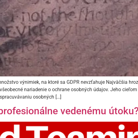
ožstvo výnimiek, na ktoré sa GDPR nevzťahuje Najväčšia hroz
e o všeobecné nariadenie o ochrane osobných údajov. Jeho cieľo
k spracuvávaniu osobných […]
profesionálne vedenému útoku