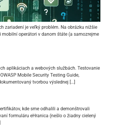
 zariadení je veľký problém. Na obrázku nižšie
ci mobilní operátori v danom štáte (a samozrejme
vých aplikáciach a webových službách. Testovanie
s OWASP Mobile Security Testing Guide,
zdokumentovaný tvorbou výslednej […]
tifikátov, kde sme odhalili a demonštrovali
vaní formuláru eHranica (nešlo o žiadny cielený
]