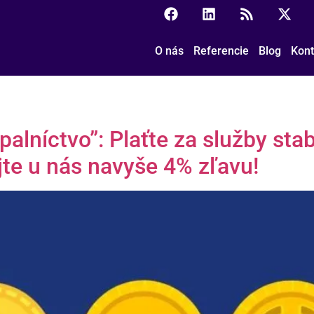
O nás
Referencie
Blog
Kont
alníctvo”: Plaťte za služby sta
jte u nás navyše 4% zľavu!