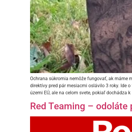
Ochrana súkromia nemôže fungovať, ak máme mn
direktívy pred pár mesiacmi oslávilo 3 roky. Id
územi EÚ, ale na celom svete, pokiaľ dochádza 
Red Teaming – odoláte 