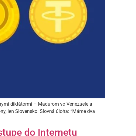
ívnymi diktátormi – Madurom vo Venezuele a
zóny, len Slovensko. Slovná úloha: “Máme dva
tupe do Internetu