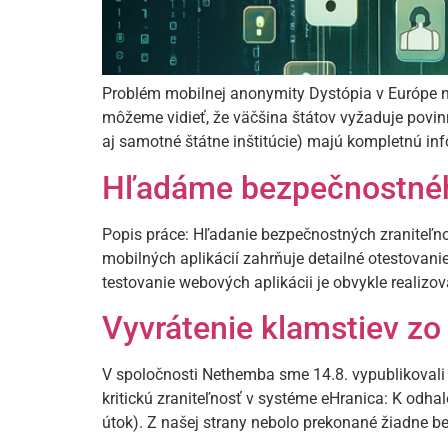
Problém mobilnej anonymity Dystópia v Európe n
môžeme vidieť, že väčšina štátov vyžaduje povin
aj samotné štátne inštitúcie) majú kompletnú inf
Hľadáme bezpečnostného
Popis práce: Hľadanie bezpečnostných zraniteľno
mobilných aplikácií zahrňuje detailné otestovan
testovanie webových aplikácii je obvykle reali
Vyvrátenie klamstiev zo
V spoločnosti Nethemba sme 14.8. vypublikovali 
kritickú zraniteľnosť v systéme eHranica: K odha
útok). Z našej strany nebolo prekonané žiadne b