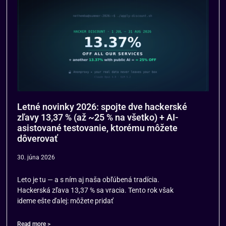
Letné novinky 2026: spojte dve hackerské
zľavy 13,37 % (až ~25 % na všetko) + AI-
asistované testovanie, ktorému môžete
dôverovať
30. júna 2026
Leto je tu — a s ním aj naša obľúbená tradícia.
Hackerská zľava 13,37 % sa vracia. Tento rok však
ideme ešte ďalej: môžete pridať
Read more >