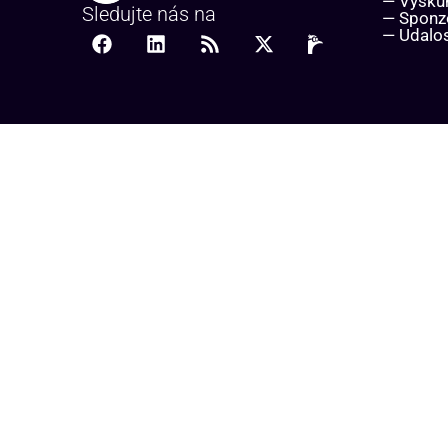
— Výsk
Sledujte nás na
— Sponz
— Udalos