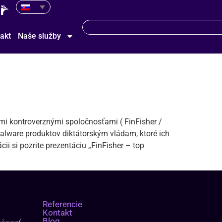
akt
Naše služby
mi kontroverznými spoločnosťami ( FinFisher /
alware produktov diktátorským vládam, ktoré ich
ii si pozrite prezentáciu „FinFisher – top
Referencie
Kontakt
Blog