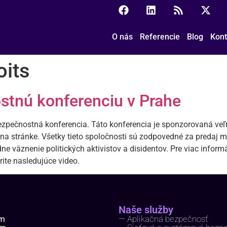
O nás
Referencie
Blog
Kont
oits
stnú konferenciu v Prahe
ezpečnostná konferencia. Táto konferencia je sponzorovaná veľ
a stránke. Všetky tieto spoločnosti sú zodpovedné za predaj m
 väznenie politických aktivistov a disidentov. Pre viac informác
rite nasledujúce video.
Naše služby
ím
— Aplikačná bezpečnosť