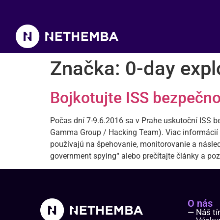
Značka:
0-day expl
Bojkotujte ISS bezpečno
Počas dní 7-9.6.2016 sa v Prahe uskutoční ISS b
Gamma Group / Hacking Team). Viac informácií n
používajú na špehovanie, monitorovanie a následne
government spying“ alebo prečítajte články a poz
O nás
— Náš t