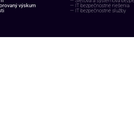
um
— Sieťová a systémová bezp
orovaný výskum
— IT bezpečnostné riešenia
ti
— IT bezpečnostné služby