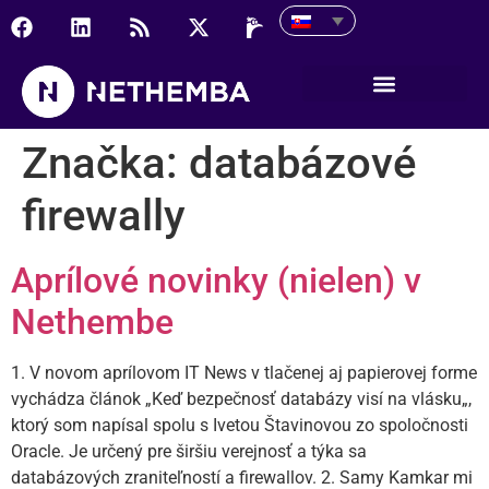
Značka:
databázové
firewally
Aprílové novinky (nielen) v
Nethembe
1. V novom aprílovom IT News v tlačenej aj papierovej forme
vychádza článok „Keď bezpečnosť databázy visí na vlásku„,
ktorý som napísal spolu s Ivetou Štavinovou zo spoločnosti
Oracle. Je určený pre širšiu verejnosť a týka sa
databázových zraniteľností a firewallov. 2. Samy Kamkar mi