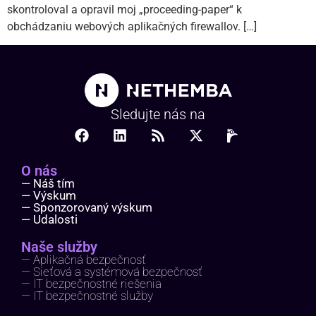
skontroloval a opravil moj „proceeding-paper“ k
obchádzaniu webových aplikačných firewallov. […]
Sledujte nás na
O nás
— Náš tím
— Výskum
— Sponzorovaný výskum
— Udalosti
Naše služby
— Aplikačná bezpečnosť
— Sieťová a systémová bezpečnosť
— IT bezpečnostné riešenia
— IT bezpečnostné služby