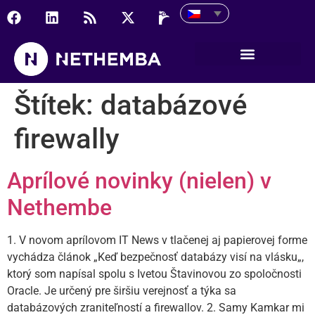
Štítek:
databázové
firewally
Aprílové novinky (nielen) v
Nethembe
1. V novom aprílovom IT News v tlačenej aj papierovej forme
vychádza článok „Keď bezpečnosť databázy visí na vlásku„,
ktorý som napísal spolu s Ivetou Štavinovou zo spoločnosti
Oracle. Je určený pre širšiu verejnosť a týka sa
databázových zraniteľností a firewallov. 2. Samy Kamkar mi