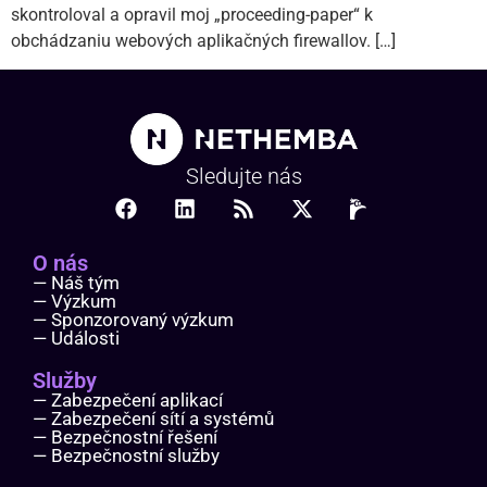
skontroloval a opravil moj „proceeding-paper“ k
obchádzaniu webových aplikačných firewallov. […]
Sledujte nás
O nás
— Náš tým
— Výzkum
— Sponzorovaný výzkum
— Události
Služby
— Zabezpečení aplikací
— Zabezpečení sítí a systémů
— Bezpečnostní řešení
— Bezpečnostní služby