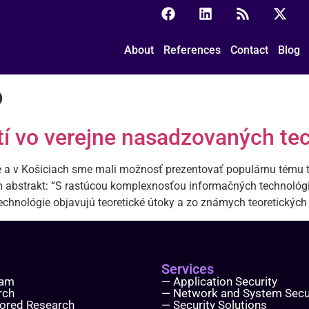
About
References
Contact
Blog
o
tí vo verejne nasadzovaných te
 a v Košiciach sme mali možnosť prezentovať populárnu tému t
abstrakt: “S rastúcou komplexnosťou informačných technológií,
hnológie objavujú teoretické útoky a zo známych teoretických ú
Services
eam
— Application Security
rch
— Network and System Secu
ored Research
— Security Solutions