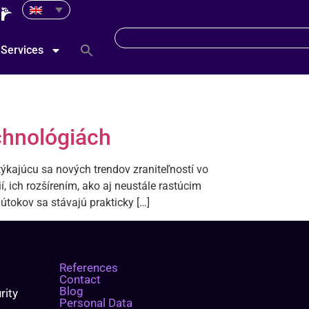
Services
chnológiách
ýkajúcu sa nových trendov zraniteľností vo
 ich rozšírením, ako aj neustále rastúcim
tokov sa stávajú prakticky […]
References
Contact
Blog
rity
Personal Data