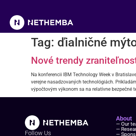
Tag:
ďialničné mýt
Nové trendy zraniteľnos
Na konferencii IBM Technology Week v Bratislave
verejne nasadzovaných technológiách. Prikladám 
výpočtovým výkonom sa na relatívne bezpečné tec
About
— Our t
— Resea
Follow Us
— Spons