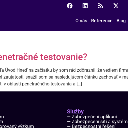
O nás
Reference
Blog
penetračné testovanie?
ateľa Úvod Hneď na začiatku by som rád zdôraznil, že vediem fir
l zaujatosti, snažil som sa nasledujúcom článku zachovať v ma
i v oblasti penetračného testovania a […]
Služby
ým
— Zabezpečení aplikací
um
— Zabezpečení sítí a systé
orovaný výzkum
— Bezpečnostní řešení