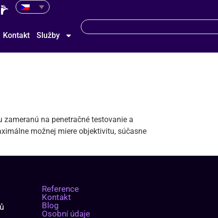
Kontakt
Služby
mu zameranú na penetračné testovanie a
ximálne možnej miere objektivitu, súčasne
Reference
Kontakt
Blog
mů
Osobní údaje