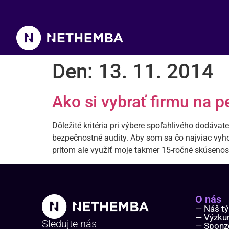
Den:
13. 11. 2014
Ako si vybrať firmu na 
Dôležité kritéria pri výbere spoľahlivého dodáv
bezpečnostné audity. Aby som sa čo najviac vyho
pritom ale využiť moje takmer 15-ročné skúsenost
O nás
— Náš t
— Výzk
Sledujte nás
— Sponz