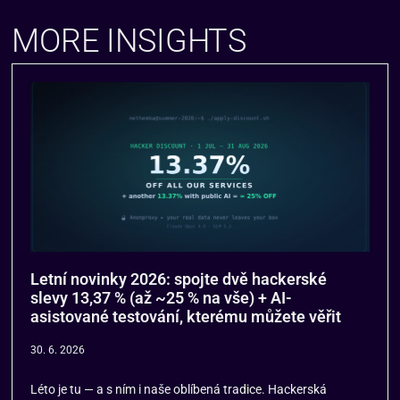
MORE INSIGHTS
Letní novinky 2026: spojte dvě hackerské
slevy 13,37 % (až ~25 % na vše) + AI-
asistované testování, kterému můžete věřit
30. 6. 2026
Léto je tu — a s ním i naše oblíbená tradice. Hackerská