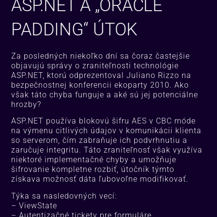
ASP.NET A „ORACLE
PADDING“ ÚTOK
Za posledných niekoľko dní sa čoraz častejšie
objavujú správy o zraniteľnosti technológie
ASP.NET, ktorú odprezentoval Juliano Rizzo na
bezpečnostnej konferencii ekoparty 2010. Ako
však táto chyba funguje a aké sú jej potenciálne
hrozby?
ASP.NET používa blokovú šifru AES v CBC móde
na výmenu citlivých údajov v komunikácii klienta
so serverom, čím zabraňuje ich podvrhnutiu a
zaručuje integritu. Táto zraniteľnosť však využíva
niektoré implementačné chyby a umožňuje
šifrovanie kompletne rozbiť, útočník týmto
získava možnosť dáta ľubovoľne modifikovať.
Týka sa nasledovných vecí:
– ViewState
– Autentizačné tickety pre formuláre