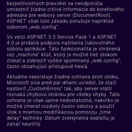
bezpečnostných pravidiel sa neodporúča
umiestniť žiadne citlivé informácie do koreňového
adresára pre webový server (DocumentRoot).
ASP.NET však túto zásadu porušuje napríklad
súborom „web.config“.
Vo verzi ASP.NET 3.5 Service Pack 1 a ASP.NET
4.0 je pridaná podpora načítania ľubovoľného
súboru aplikácie. Táto funkcionalita je chránená
cez „machine“ kľúč, ktorý je možné tiež útokom
získať a zobraziť vyššie spomínaný „web.config“,
často obsahujúci prístupové heslá.
Aktuálne neexistuje žiadna ochrana proti útoku,
Microsoft síce pred pár dňami uviedol, že stačí
nastaviť „CustomErrors“ tak, aby server vrátil
rovnakú chybovú stránku pre všetky chyby. Táto
ochrana je však úplne nedostatočná, nakoľko je
možné zmerať rozdiely časov odozvy a použiť
útok s miernou modifikáciou pomocou „time
delay“ techniky. Dátum zverejnenia exploitu je
zatiaľ neurčitý.