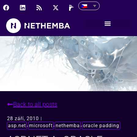
ASP.NET a „oracle paddi
Back to all posts
28 září, 2010
,
,
,
asp.net
microsoft
nethemba
oracle padding