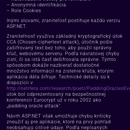
– Anonymná identifikácia
– Role Cookies
Inými slovami, zraniteľosť postihuje každú verziu
ASP.NET.
Zraniteľnosť využíva základný kryptografický útok
CCA (Chosen-ciphertext attack), útočník pošle
zašifrovaný text bez toho, aby použil správny
kľúč, webovému serveru. Podľa návratovej chyby
zistí, či sa istá časť dešifrovala správne. Týmto
spôsobom dokáže nazbierať dostatočné
množstvo informácií na zistenie kľúča, ktorým
aplikácia dáta šifruje. Technické detaily sú k
dispozícii v
http://netifera.com/research/poet//PaddingOraclesE
útok bol odprezentovaný na bezpečnostnej
konferencii Eurocrypt už v roku 2002 ako
„padding oracle attack“.
Návrh ASP.NET však umožňuje chybu kriticky
zneužiť aj pre aplikácie, ktoré na prvý pohľad
neobsahujú citlivé údaje. Podľa nepísaných