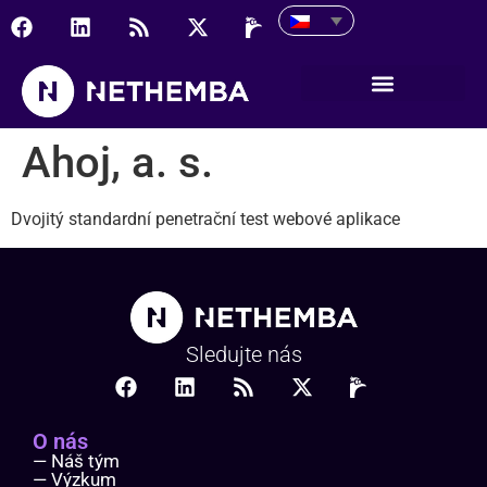
Ahoj, a. s.
Ahoj, a. s.
Dvojitý standardní penetrační test webové aplikace
Sledujte nás
O nás
— Náš tým
— Výzkum