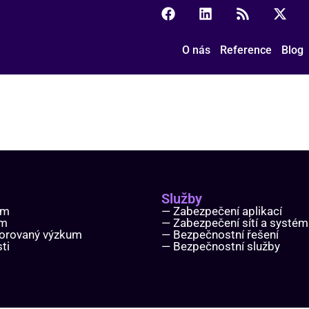
O nás
Reference
Blog
Služby
ým
— Zabezpečení aplikací
um
— Zabezpečení sítí a systé
orovaný výzkum
— Bezpečnostní řešení
ti
— Bezpečnostní služby