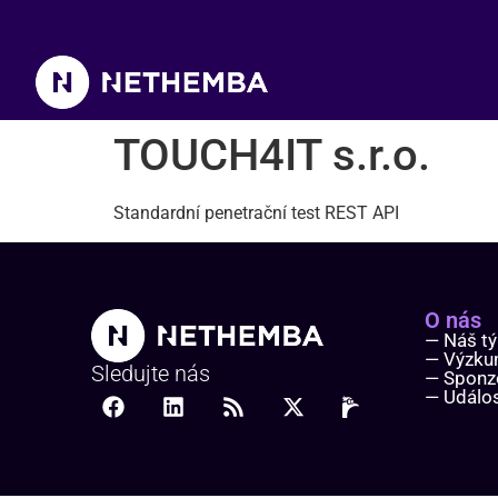
TOUCH4IT s.r.o.
TOUCH4IT s.r.o.
Standardní penetrační test REST API
O nás
— Náš t
— Výzk
Sledujte nás
— Sponz
— Událos