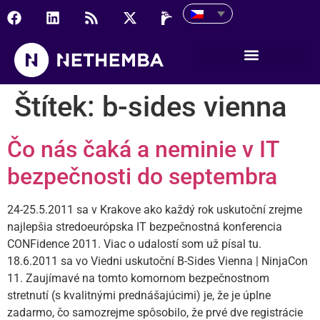
Štítek:
b-sides vienna
Čo nás čaká a neminie v IT
bezpečnosti do septembra
24-25.5.2011 sa v Krakove ako každý rok uskutoční zrejme
najlepšia stredoeurópska IT bezpečnostná konferencia
CONFidence 2011. Viac o udalostí som už písal tu.
18.6.2011 sa vo Viedni uskutoční B-Sides Vienna | NinjaCon
11. Zaujímavé na tomto komornom bezpečnostnom
stretnutí (s kvalitnými prednášajúcimi) je, že je úplne
zadarmo, čo samozrejme spôsobilo, že prvé dve registrácie