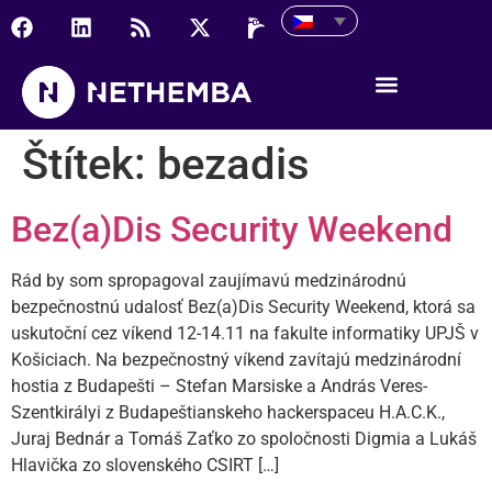
Štítek:
bezadis
Bez(a)Dis Security Weekend
Rád by som spropagoval zaujímavú medzinárodnú
bezpečnostnú udalosť Bez(a)Dis Security Weekend, ktorá sa
uskutoční cez víkend 12-14.11 na fakulte informatiky UPJŠ v
Košiciach. Na bezpečnostný víkend zavítajú medzinárodní
hostia z Budapešti – Stefan Marsiske a András Veres-
Szentkirályi z Budapeštianskeho hackerspaceu H.A.C.K.,
Juraj Bednár a Tomáš Zaťko zo spoločnosti Digmia a Lukáš
Hlavička zo slovenského CSIRT […]