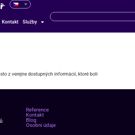
Kontakt
Služby
to z verejne dostupných informácií, ktoré boli
Reference
Kontakt
Blog
mů
Osobní údaje