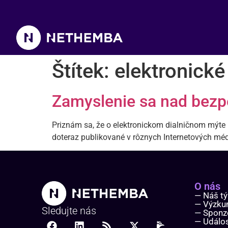
Štítek:
elektronick
Zamyslenie sa nad bezp
Priznám sa, že o elektronickom dialničnom mýte n
doteraz publikované v rôznych Internetových mé
O nás
— Náš t
— Výzk
Sledujte nás
— Sponz
— Událos