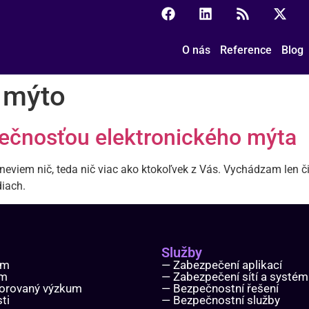
O nás
Reference
Blog
é mýto
ečnosťou elektronického mýta
eviem nič, teda nič viac ako ktokoľvek z Vás. Vychádzam len čis
diach.
Služby
ým
— Zabezpečení aplikací
um
— Zabezpečení sítí a systé
orovaný výzkum
— Bezpečnostní řešení
ti
— Bezpečnostní služby