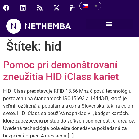
Štítek:
hid
Pomoc pri demonštrovaní
zneužitia HID iClass kariet
HID iClass predstavuje RFID 13.56 Mhz čipovú technológiu
postavenú na štandardoch ISO15693 a 14443-B, ktorá je
veľmi rozšírená a populárna ako na Slovensku, tak na celom
svete. HID iClass sa používá napríklad v „badge“ kartách,
ktoré zabezpečujú prístup do veľkých spoločností, či areálov.
Uvedená technológia bola ešte donedávna pokladaná za
bezpečnú – pred 4 mesiacmi […]