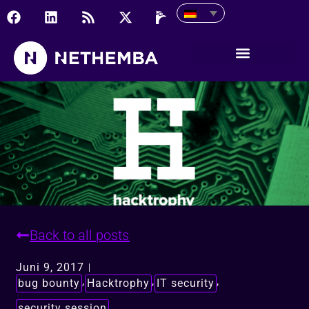
IT SECURITY AFTERNOO
Back to all posts
Juni 9, 2017
,
,
,
bug bounty
Hacktrophy
IT security
security session