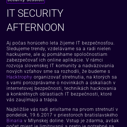
IT SECURITY
AFTERNOON
Aj počas horúceho leta žijeme IT bezpečnosťou.
Sledujeme trendy, vzdelávame sa a radi nielen
hackujeme, ale aj pomáhame spoločnostiam
zabezpečovať ich online aplikácie. V rámci
rozvoja slovenskej IT komunity a nadväzovania
nových vzťahov sme sa rozhodli, že budeme s
Hacktrophy
organizovať stretnutia, na ktorých sa
s vami porozprávame o novinkách a úskaliach v
internetovej bezpečnosti, technikách hackovania
a konkrétnych oblastiach IT bezpečnosti, ktoré
vás zaujímajú a trápia.
Najbližšie vás radi privítame na prvom stretnutí v
pondelok, 19.6.2017 v priestoroch bratislavského
Binaria
v Mlynskej doline. Vstup je zdarma, avšak
počet miest je limitovaný a preto je potrebné sa