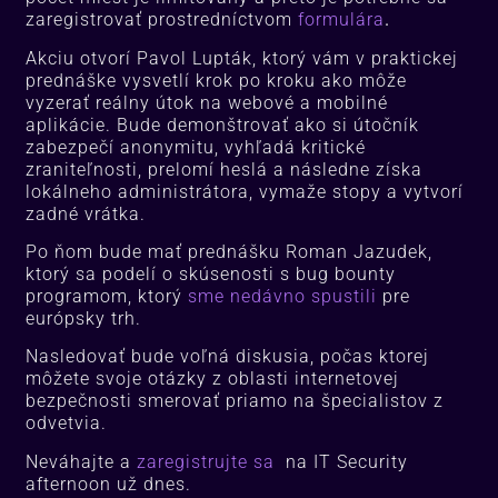
zaregistrovať prostredníctvom
formulára
.
Akciu otvorí Pavol Lupták, ktorý vám v praktickej
prednáške vysvetlí krok po kroku ako môže
vyzerať reálny útok na webové a mobilné
aplikácie. Bude demonštrovať ako si útočník
zabezpečí anonymitu, vyhľadá kritické
zraniteľnosti, prelomí heslá a následne získa
lokálneho administrátora, vymaže stopy a vytvorí
zadné vrátka.
Po ňom bude mať prednášku Roman Jazudek,
ktorý sa podelí o skúsenosti s bug bounty
programom, ktorý
sme nedávno spustili
pre
európsky trh.
Nasledovať bude voľná diskusia, počas ktorej
môžete svoje otázky z oblasti internetovej
bezpečnosti smerovať priamo na špecialistov z
odvetvia.
Neváhajte a
zaregistrujte sa
na IT Security
afternoon už dnes.