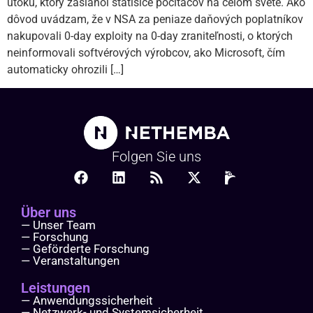
útoku, ktorý zasiahol státisíce počítačov na celom svete. Ako
dôvod uvádzam, že v NSA za peniaze daňových poplatníkov
nakupovali 0-day exploity na 0-day zraniteľnosti, o ktorých
neinformovali softvérových výrobcov, ako Microsoft, čím
automaticky ohrozili […]
Folgen Sie uns
Über uns
— Unser Team
— Forschung
— Geförderte Forschung
— Veranstaltungen
Leistungen
— Anwendungssicherheit
— Netzwerk- und Systemsicherheit