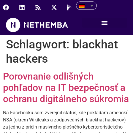
Schlagwort:
blackhat
hackers
Porovnanie odlišných
pohľadov na IT bezpečnosť a
ochranu digitálneho súkromia
Na Facebooku som zverejnil status, kde pokladám americkú
NSA (okrem Wikileaks a zodpovedných blackhat hackerov)
za jednu z príčin masívneho plošného kyberteroristického