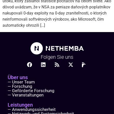
útoku, ktorý zasiahol státisíce počítačov na celom svete. Ako
dôvod uvádzam, že v NSA za peniaze daňových poplatníkov
nakupovali 0-day exploity na 0-day zraniteľnosti, o ktorých
neinformovali softvérových výrobcov, ako Microsoft, čím
automaticky ohrozili […]
Folgen Sie uns
Über uns
— Unser Team
— Forschung
— Geförderte Forschung
— Veranstaltungen
Leistungen
— Anwendungssicherheit
— Netzwerk- und Systemsicherheit