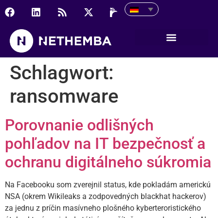
Schlagwort:
ransomware
Porovnanie odlišných
pohľadov na IT bezpečnosť a
ochranu digitálneho súkromia
Na Facebooku som zverejnil status, kde pokladám americkú
NSA (okrem Wikileaks a zodpovedných blackhat hackerov)
za jednu z príčin masívneho plošného kyberteroristického